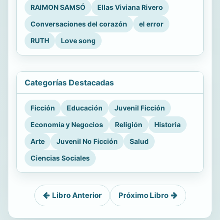
RAIMON SAMSÓ
Ellas Viviana Rivero
Conversaciones del corazón
el error
RUTH
Love song
Categorías Destacadas
Ficción
Educación
Juvenil Ficción
Economía y Negocios
Religión
Historia
Arte
Juvenil No Ficción
Salud
Ciencias Sociales
Libro Anterior
Próximo Libro