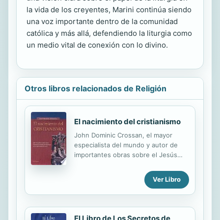
la vida de los creyentes, Marini continúa siendo
una voz importante dentro de la comunidad
católica y más allá, defendiendo la liturgia como
un medio vital de conexión con lo divino.
Otros libros relacionados de Religión
El nacimiento del cristianismo
John Dominic Crossan, el mayor
especialista del mundo y autor de
importantes obras sobre el Jesús
histórico, presenta una fascinante y
esencial investigación sobre la
Ver Libro
aparición del cristianismo en los años
anteriores e inmediatamente
posteriores a la crucifixión. El
enfoque interdisciplinar de Crossan
El Libro de Los Secretos de