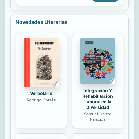
años. ¿Será usted capaz de
Carolina del Sur... pero habían
esperar...
acabado generando mucho más calor
con la pasión de sus cuerpos. Doce
Novedades Literarias
años más tarde, a Trey le
preocupaba cómo reaccionaría ella
ante su regreso. Pero, a juzgar por
aquella nota, Libby parecía dispuesta
a retomar las cosas donde las habían
dejado... Libby había tardado doce
años en olvidar a Trey, pero en
cuanto apareció en su...
Integración Y
Verbolario
Rehabilitación
Rodrigo Cortés
Laboral en la
Diversidad
Samuel Gento
Palacios