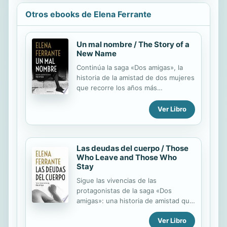
Otros ebooks de Elena Ferrante
Un mal nombre / The Story of a
New Name
Continúa la saga «Dos amigas», la
historia de la amistad de dos mujeres
que recorre los años más
importantes del siglo XX. UNA SAGA
MEMORABLE «Ella me demostró que
Ver Libro
yo no había ganado nada,
simplemente porque en este mundo
nuestro no había nada que ganar... y
Las deudas del cuerpo / Those
lo que de verdad valía la pena era
Who Leave and Those Who
verse de vez en cuando para que el
Stay
sonido enloquecido de nuestras
mentes fuera rebotando de la una a
Sigue las vivencias de las
la otra sin parar.» «Ella» es una mujer
protagonistas de la saga «Dos
hermosa, alocada, y su nombre es
amigas»: una historia de amistad que
Lila. Es la misma niña que conocimos
recorre los años más importantes del
en La amiga estupenda, el primer
Ver Libro
siglo XX. UNA SAGA MEMORABLE