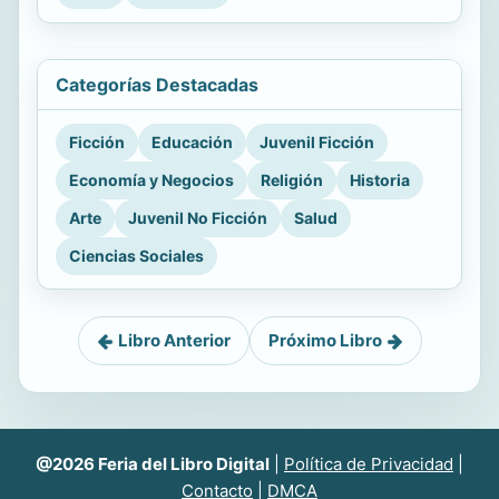
Categorías Destacadas
Ficción
Educación
Juvenil Ficción
Economía y Negocios
Religión
Historia
Arte
Juvenil No Ficción
Salud
Ciencias Sociales
Libro Anterior
Próximo Libro
@2026 Feria del Libro Digital
|
Política de Privacidad
|
Contacto
|
DMCA