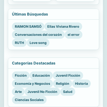
Últimas Búsquedas
RAIMON SAMSÓ
Ellas Viviana Rivero
Conversaciones del corazón
el error
RUTH
Love song
Categorías Destacadas
Ficción
Educación
Juvenil Ficción
Economía y Negocios
Religión
Historia
Arte
Juvenil No Ficción
Salud
Ciencias Sociales