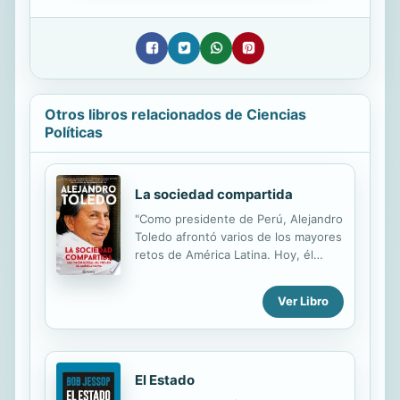
Otros libros relacionados de Ciencias
Políticas
La sociedad compartida
"Como presidente de Perú, Alejandro
Toledo afrontó varios de los mayores
retos de América Latina. Hoy, él
comparte su visión sobre el futuro
de la región y ofrece un mapa de
Ver Libro
ruta para promover el crecimiento y
crear la sociedad inclusiva y próspera
que está a nuestro alcance". Bill
Clinton, ex presidente de EE. UU.
El Estado
"Alejandro Toledo realiza la
observación crítica de que América