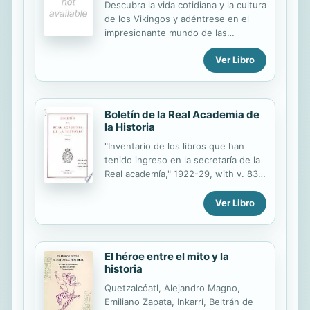
Descubra la vida cotidiana y la cultura
profunidad de algunos de los
de los Vikingos y adéntrese en el
espisodios mas transcendentes de la
impresionante mundo de las
humanidad. Estos libros se adentran
divinidades, criaturas, mitos y
en los antiguos politícos y las
Ver Libro
leyendas de este gran pueblo de
culturas de Grecia, de Roma y de las
exploradores: Odín, Thor, Loki, Baldr,
civilizaciones precolombianas y
Niörd, desde el Ginnungagap hasta
descubren con un...
la batalla final de Ragnarök. Una
Boletín de la Real Academia de
visión contextualizada y rigurosa del
la Historia
fantástico cosmos mitológico
nórdico.
"Inventario de los libros que han
tenido ingreso en la secretaría de la
Real academía," 1922-29, with v. 83,
85, 87, 89, 91-92, 96, 99.
Ver Libro
El héroe entre el mito y la
historia
Quetzalcóatl, Alejandro Magno,
Emiliano Zapata, Inkarrí, Beltrán de