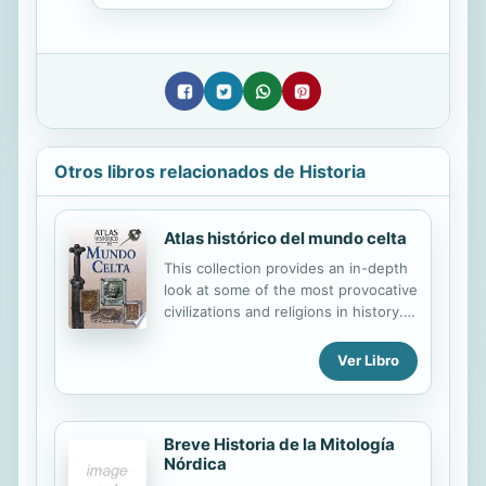
Otros libros relacionados de Historia
Atlas histórico del mundo celta
This collection provides an in-depth
look at some of the most provocative
civilizations and religions in history.
With photographs, maps, and
colored illustrations this text
Ver Libro
provides an understanding of the
politics and culture of ancient
civilizations, and the origins of world
religions. Con un texto atractivo,
Breve Historia de la Mitología
Nórdica
mapas, fotgrafías e ilustraciones,
esta colección descubre la