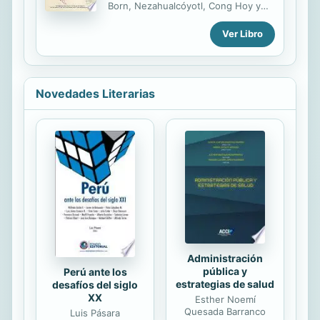
Born, Nezahualcóyotl, Cong Hoy y
Miguel Hidalgo se cuentan entre las
Ver Libro
complejas figuras heroicas analizadas
en este volumen. La idea de
reflexionar sobre el tema «El héroe
entre el mito y la historia», en un
coloquio organizado por Federico
Novedades Literarias
Navarrete y Guilhem Olivier del cual
proceden los textos reunidos en
este volumen, surgió del interés
que, desde hace algunos años,
vuelven a despertar las figuras
heroicas. La participación de 16
especialistas de disciplinas
diferentes -historia, historia del
arte,...
Administración
pública y
Perú ante los
estrategias de salud
desafíos del siglo
XX
Esther Noemí
Quesada Barranco
Luis Pásara