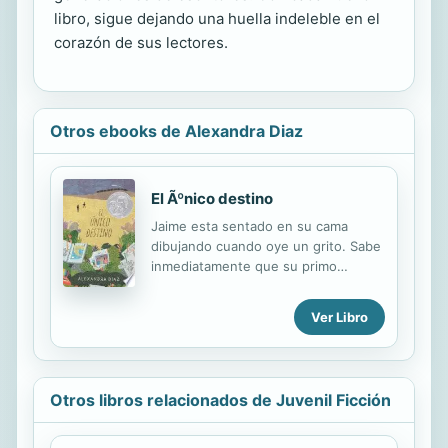
libro, sigue dejando una huella indeleble en el
corazón de sus lectores.
Otros ebooks de Alexandra Diaz
El Ãºnico destino
Jaime esta sentado en su cama
dibujando cuando oye un grito. Sabe
inmediatamente que su primo
hermano y mejor amigo, Miguel, esta
muerto. Todos en el pequeano
Ver Libro
pueblo de Guatemala donde Jaime
vive conocen a alguien que ha sido
asesinado por los Alfas, una pandilla
poderosa que es conocida por su
Otros libros relacionados de Juvenil Ficción
violencia y por el traafico de drogas.
Aquellos que rehausan trabajar para
ellos son atacados o asesinados