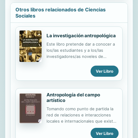
Otros libros relacionados de Ciencias
Sociales
La investigación antropológica
Este libro pretende dar a conocer a
los/las estudiantes y a los/las
investigadores/as noveles de
Antropología la lógica de trabajo que
guía toda investigación etnográfica.
Ver Libro
La autora expone reflexiva y
críticamente, las características del
"método antropológico", es decir, el
procedimiento a través del cual se
Antropología del campo
desarrolla el proceso de
artístico
investigación etnográfica, que
Tomando como punto de partida la
orienta la aplicación de las diversas
red de relaciones e interacciones
técnicas, para la recogida,
locales e internacionales que existe
producción, clasificación y
entre los agentes sociales que
presentación de los resultados a
Ver Libro
actúan en el campo artístico, este
modo de producto etnográfico. El