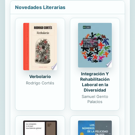
naturaleza cada vez más global, el
Novedades Literarias
precariado se ha convertido en un
fenómeno social, reivindicado por
movimientos como Occupy Wall
Street o el 15M. Pero esta masa no
es una simple víctima, es también un
agente dinámico de cambio social. El
autor nos habla de la importancia de
redefinir nuestro contrato...
Integración Y
Verbolario
Rehabilitación
Rodrigo Cortés
Laboral en la
Diversidad
Samuel Gento
Palacios