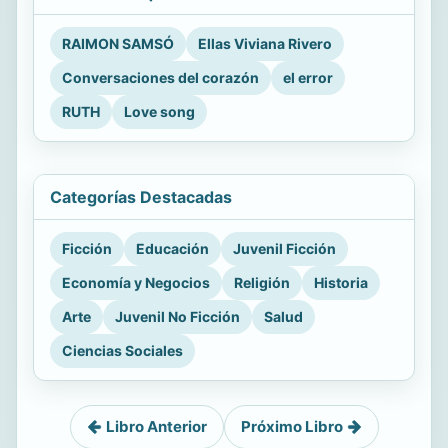
RAIMON SAMSÓ
Ellas Viviana Rivero
Conversaciones del corazón
el error
RUTH
Love song
Categorías Destacadas
Ficción
Educación
Juvenil Ficción
Economía y Negocios
Religión
Historia
Arte
Juvenil No Ficción
Salud
Ciencias Sociales
Libro Anterior
Próximo Libro