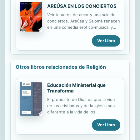
AREÚSA EN LOS CONCIERTOS
Veinte actos de amor y una sala de
conciertos. Areúsa y Salomé renacen
en una comedia erótico-musical y
con el director de orquesta Jan
Hanna forman un trío de viajeros que
Ver Libro
parte y regresa a la sala
Nezahualcóyotl habiendo pasado por
otras salas de concierto en Nueva
York, París, Barcelona, Egipto, Israel.
Otros libros relacionados de Religión
Personajes guiados por la música de
Alban Berg desarrollan sus vidas a la
manera de una partitura y cada
Educación Ministerial que
capítulo está medido como un
Transforma
compás musical. En un afán de unir
El propósito de Dios es que la vida
las artes a la manera operística, los
de los cristianos y de la iglesia sea
museos y la pintura son una
diferente a la vida de los
presencia inevitable. Las obras de
inconversos. Los cristianos y la
Murillo,...
iglesia deben ser «sal y luz».
Ver Libro
Preparar a líderes espirituales que
tengan la gracia, la credibilidad y la