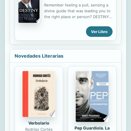
Matter).Keating gives an overview of
Remember feeling a pull, sensing a
the history of contemplative prayer
divine guide that was leading you to
in the Christian tradition, and step-
the right place or person? DESTINY,
by-step guidance in the method of
that inner compass, directs you to
centering prayer. This book is
fulfillment of your highest purpose.
Ver Libro
designed to initiate the reader into a
When you reflect on your life, you
deep, living relationship with God.
may be amazed that your greatest
moments resulted from
circumstances that you did not
Novedades Literarias
control or initiate. You were
destined! Stepping into your destiny
means fulfilling the role you were
created to play in life. You thrive and
find the great elixir of contentment
when you have the courage to
pursue your true purpose. Life
offers more when destiny is our
focus! Our divine purpose...
Verbolario
Pep Guardiola. La
Rodrigo Cortés