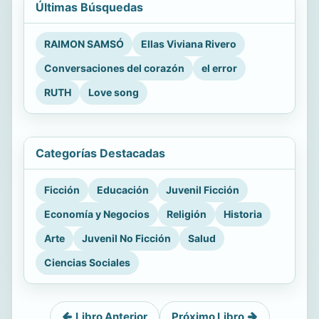
Últimas Búsquedas
RAIMON SAMSÓ
Ellas Viviana Rivero
Conversaciones del corazón
el error
RUTH
Love song
Categorías Destacadas
Ficción
Educación
Juvenil Ficción
Economía y Negocios
Religión
Historia
Arte
Juvenil No Ficción
Salud
Ciencias Sociales
Libro Anterior
Próximo Libro