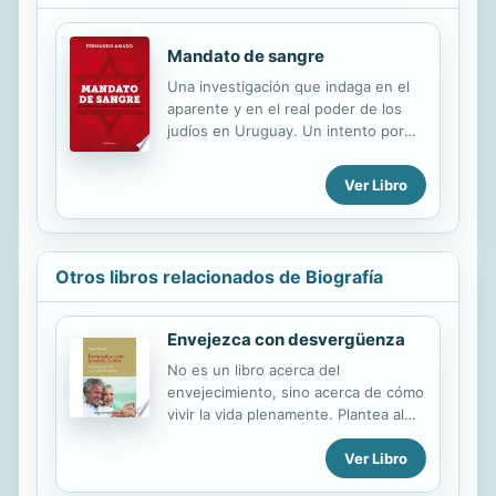
Mandato de sangre
Una investigación que indaga en el
aparente y en el real poder de los
judíos en Uruguay. Un intento por
despejar las dudas en torno a esta
colectividad.
Ver Libro
Otros libros relacionados de Biografía
Envejezca con desvergüenza
No es un libro acerca del
envejecimiento, sino acerca de cómo
vivir la vida plenamente. Plantea al
lector la posibilidad de que se deje
Ver Libro
seducir por los placeres de la
actividad y la emoción. ¡Jubilarse es