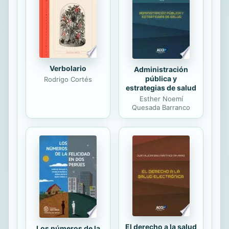
constitución del Estado de Israel por
Albert Einstein, Judah Magnes,
Hanna Arendt o Martín Buber, y por
la OLP entre finales y mediados de...
Verbolario
Administración
pública y
Rodrigo Cortés
estrategias de salud
Esther Noemí
Quesada Barranco
El derecho a la salud
Los números de la