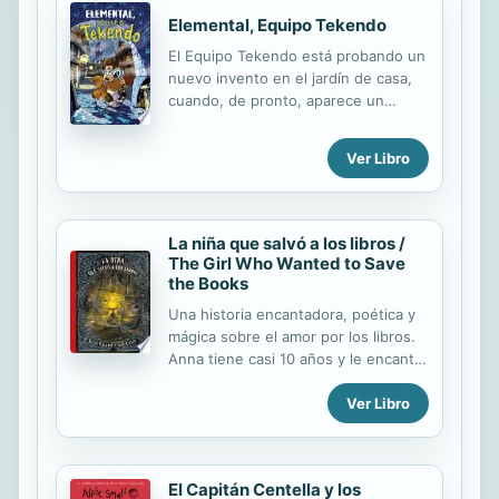
Elemental, Equipo Tekendo
El Equipo Tekendo está probando un
nuevo invento en el jardín de casa,
cuando, de pronto, aparece un
extraño artefacto. OH MY GOD!! Es
una máquina del tiempo pilotada por
Ver Libro
un misterioso personaje con bigote y
sombrero: el doctor Watson.
Necesita ayuda para encontrar al
famoso detective Sherlock Holmes,
La niña que salvó a los libros /
que ha desaparecido en extrañas
The Girl Who Wanted to Save
circunstancias... Únete al Equipo
the Books
Tekendo, viaja al Londres del siglo
Una historia encantadora, poética y
XIX y sigue con ellos las pistas.
mágica sobre el amor por los libros.
¿Conseguiréis resolver el misterio
Anna tiene casi 10 años y le encanta
juntos?
leer. Le gusta tanto que Monsen, el
Ver Libro
bibliotecario, se ha convertido en
uno de sus mejores amigos. Un día,
su amigo le cuenta a Anna qué
sucede con los libros que nadie
El Capitán Centella y los
quiere tomar prestados de la