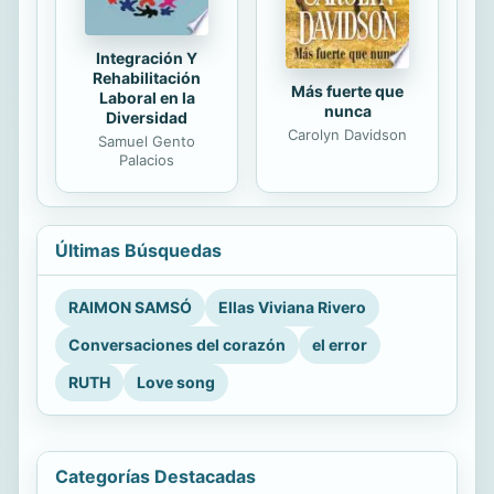
Integración Y
Rehabilitación
Más fuerte que
Laboral en la
nunca
Diversidad
Carolyn Davidson
Samuel Gento
Palacios
Últimas Búsquedas
RAIMON SAMSÓ
Ellas Viviana Rivero
Conversaciones del corazón
el error
RUTH
Love song
Categorías Destacadas