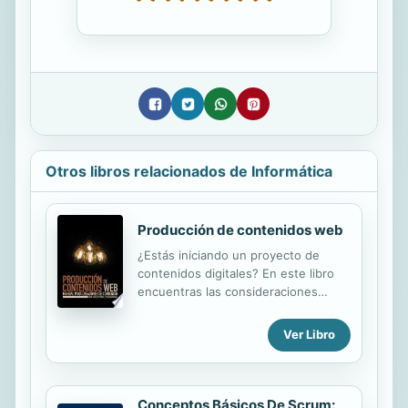
Otros libros relacionados de Informática
Producción de contenidos web
¿Estás iniciando un proyecto de
contenidos digitales? En este libro
encuentras las consideraciones
teóricas y recomendaciones
prácticas que te permitirán lograr
Ver Libro
mayor impacto y mejorar la
experiencia de navegación de tu
audiencia. En cinco capítulos se
abordan producciones en texto,
Conceptos Básicos De Scrum: