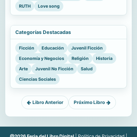
RUTH
Love song
Categorías Destacadas
Ficción
Educación
Juvenil Ficción
Economía y Negocios
Religión
Historia
Arte
Juvenil No Ficción
Salud
Ciencias Sociales
Libro Anterior
Próximo Libro
@2026 Feria del Libro Digital
|
Política de Privacidad
|