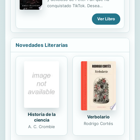
atrevemos a romper el silencio
conquistado TikTok. Desea
estridente que nos rodea -. Aquí
venganza, pero a ella la desea
encontrará ejemplos que le pueden
todavía más... James ha tenido
Ver Libro
ayudar a encontrar sus musas, sus
siempre un único objetivo: acabar
demonios y sus glorias. Espero como
con Peter Michaels, su enemigo. Un
lo dije en el...
día, la hija de Peter, Wendy, de solo
veinte años, entra en el bar de
Novedades Literarias
James y este ve la ocasión: la
seducirá y la utilizará para vengarse.
Parece el plan perfecto... hasta que
todo empieza a desmoronarse. De
pronto, James tiene que encontrar al
traidor que se esconde entre los
suyos, y su plan de venganza se
complica cuando Wendy empieza a
ser mucho más que...
Historia de la
Verbolario
ciencia
Rodrigo Cortés
A. C. Crombie