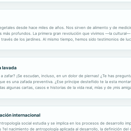
a los mitos clásicos de la cultura Kichwa. Unos y otros...
egetales desde hace miles de años. Nos sirven de alimento y de medicin
eles más profundos. La primera gran revolución que vivimos —la cultural
 través de los jardines. Al mismo tiempo, hemos sido testimonios de luch
uras han encontrado en árboles, plantas y flores. De la mano de José ...
ra lavada
a a zafar? ¡Se escudan, incluso, en un dolor de piernas! ¿Te has pregu
e es una zafada preventiva. ¿Ese príncipe desteñido te la esta monta
das algunas cartas, casos e historias de la vida real, mías y de ¡mis am
 pregunta del millón ¿EXISTE EL PRINCIPE AZUL? ¡No te quedes con las gana
ración internacional
ntropología social estudia y se implica en los procesos de desarrollo i
el nacimiento de antropología aplicada al desarrollo, la definición del 