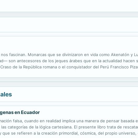
s nos fascinan. Monarcas que se divinizaron en vida como Akenatón y L
dad— son antecesores de los jeques árabes que en la actualidad hacen 
raso de la República romana o el conquistador del Perú Francisco Piza
ilimitada y pocas consideraciones. Príncipes banqueros del Renacimient
iales
ígenas en Ecuador
mación falsa, cuando en realidad implica una manera de pensar basada en
 las categorías de la lógica cartesiana. El presente libro trata de resca
 y que se refieren a la creación primordial, cósmica, del propio univers