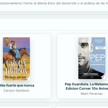
sicionamiento frente al dilema ético del desarrollo o el análisis de las 
l lector con los temas clásicos de la subdisciplina. Otros, como el anális
Pep Guardiola. La Metamo
Más fuerte que nunca
Edicion Corner 10o Anive
Carolyn Davidson
Marti Perarnau