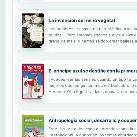
De otro lado, propone nuevas interpretaciones 
La invención del reino vegetal
Los hombres le damos un uso práctico a los v
tejidos... Pero estamos ligados a ellos a niv
grano de maíz; y hemos sabido crear belleza a
olvidar la dimensión religiosa que ciertas cult
El príncipe azul se destiñe con la prime
¿Puedes leer las señales cuando un tipo te v
mujeres que les gustan mucho? Descubre lo qu
Aprende YA a Equilibrar las cargas. No te pier
ex, algún día te harán llorar de la risa. Y la
Antropología social, desarrollo y coope
Este libro esta dedicado a entender cómo la a
internacional. Algunos de los temas abordados ?