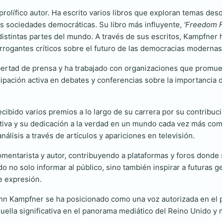
lífico autor. Ha escrito varios libros que exploran temas desde 
las sociedades democráticas. Su libro más influyente,
'Freedom F
 distintas partes del mundo. A través de sus escritos, Kampfner h
terrogantes críticos sobre el futuro de las democracias modernas
bertad de prensa y ha trabajado con organizaciones que promuev
ipación activa en debates y conferencias sobre la importancia d
bido varios premios a lo largo de su carrera por su contribució
ctiva y su dedicación a la verdad en un mundo cada vez más co
lisis a través de artículos y apariciones en televisión.
mentarista y autor, contribuyendo a plataformas y foros donde 
do no solo informar al público, sino también inspirar a futuras 
e expresión.
ohn Kampfner se ha posicionado como una voz autorizada en el
uella significativa en el panorama mediático del Reino Unido y m