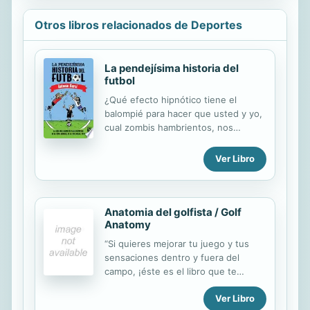
Otros libros relacionados de Deportes
La pendejísima historia del
futbol
¿Qué efecto hipnótico tiene el
balompié para hacer que usted y yo,
cual zombis hambrientos, nos
olvidemos de la crisis económica, la
reforma fiscal, los maestros de la
Ver Libro
CNTE y las decisiones de la clase
política para sentarnos frente al
televisor y observar en éxtasis cómo
22 individuos se pelean por un balón
Anatomia del golfista / Golf
Anatomy
durante 90 minutos? Para tratar de
responder a esta pregunta, Antonio
“Si quieres mejorar tu juego y tus
Garci elabora un recuento histórico,
sensaciones dentro y fuera del
algo histérico y sí, muy histriónico,
campo, ¡éste es el libro que te
sobre los absurdos más inverosímiles
conviene!” —Sean O’Hair. Rookie del
del futbol: desde su invención hasta
Ver Libro
Año 2005 de la PGA. Miembro del
el nacimiento de la FIFA y la