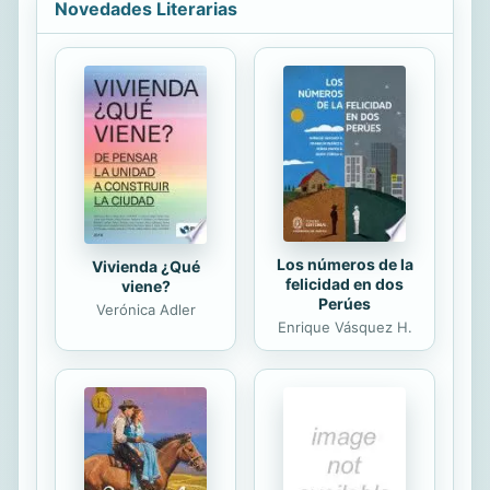
Novedades Literarias
analizado en profundidad el estado
de las piscinas desde un punto de
vista cuantitativo y cualitativo. Los
estudios realizados ofrecen
soluciones a los problemas a los que
se enfrentan los gestores a diario,
así como aportan nuevas alternativas
a la hora de plantear el diseño,...
Los números de la
Vivienda ¿Qué
felicidad en dos
viene?
Perúes
Verónica Adler
Enrique Vásquez H.