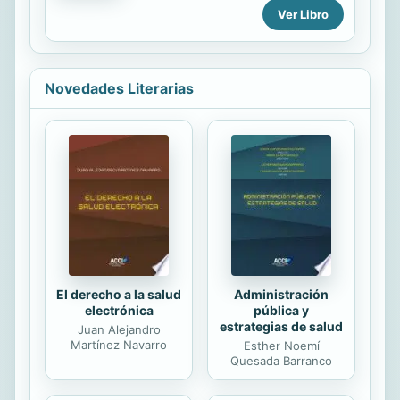
la base no esta bien, el resto del
Ver Libro
edificio probablemente no luzca
bien. En su nuevo libro, el
reconocido pastor Miguel Núnez
reflexiona sobre cuán poco saludable
Novedades Literarias
se ha vuelto la iglesia
contemporánea y nos muestra cómo
aportar a sanarla para que esta
pueda servir en su propósito inicial.
The causes of the troubles of the
church may be multiple, but the root
of their mistakes is its remoteness
from the Word of God. If the
foundation is not right, the ...
El derecho a la salud
Administración
electrónica
pública y
estrategias de salud
Juan Alejandro
Martínez Navarro
Esther Noemí
Quesada Barranco