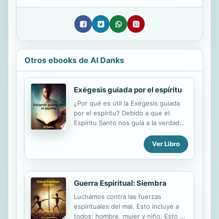
Otros ebooks de Al Danks
Exégesis guiada por el espíritu
¿Por qué es útil la Exégesis guiada
por el espíritu? Debido a que el
Espíritu Santo nos guía a la verdad
en la exégesis de la misma manera
que nos guía a toda la verdad, la
Ver Libro
Exégesis guiada por el espíritu es útil
para aquellos que buscan aprender
más sobre cómo el Espíritu Santo
nos guía a la verdad y qué debemos
Guerra Espiritual: Siembra
hacer para ser guiado. La discusión y
Luchamos contra las fuerzas
el ejemplo de este libro son una
espirituales del mal. Esto incluye a
valiosa adición a La Obra que el
todos: hombre, mujer y niño. Esto no