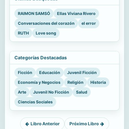
RAIMON SAMSÓ
Ellas Viviana Rivero
Conversaciones del corazón
el error
RUTH
Love song
Categorías Destacadas
Ficción
Educación
Juvenil Ficción
Economía y Negocios
Religión
Historia
Arte
Juvenil No Ficción
Salud
Ciencias Sociales
Libro Anterior
Próximo Libro