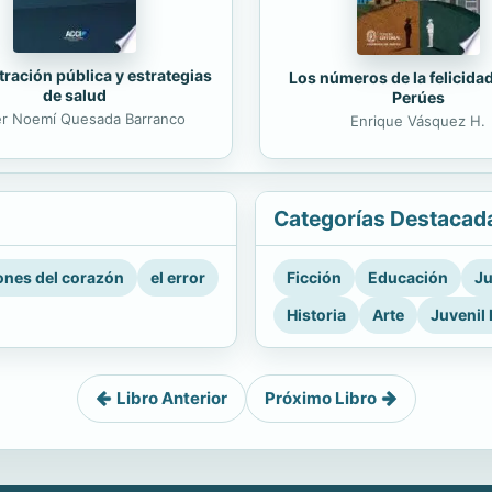
ración pública y estrategias
Los números de la felicida
de salud
Perúes
er Noemí Quesada Barranco
Enrique Vásquez H.
Categorías Destacad
nes del corazón
el error
Ficción
Educación
Ju
Historia
Arte
Juvenil 
Libro Anterior
Próximo Libro