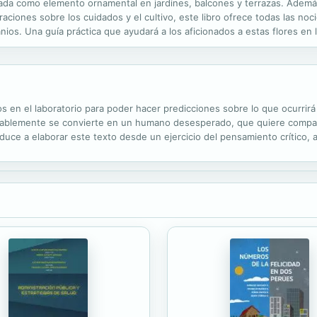
lizada como elemento ornamental en jardines, balcones y terrazas. Adem
raciones sobre los cuidados y el cultivo, este libro ofrece todas las n
ios. Una guía práctica que ayudará a los aficionados a estas flores en la
n de la variedad, con consejos y sugerencias sobre los tiempos y las mod
elos en el laboratorio para poder hacer predicciones sobre lo que ocurri
dablemente se convierte en un humano desesperado, que quiere compart
nduce a elaborar este texto desde un ejercicio del pensamiento crítico,
d. Así mi estimado lector, lo invito a hacer el ejercicio consciente, pue