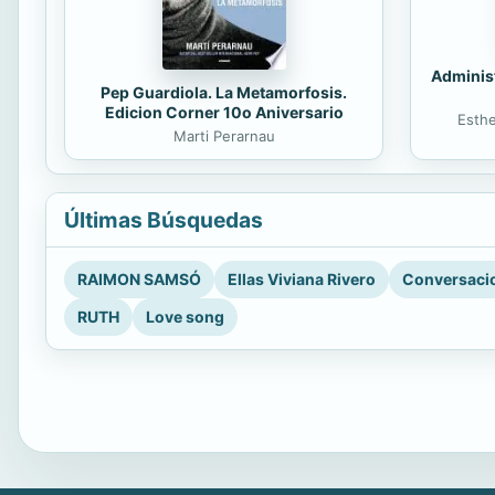
Administ
Pep Guardiola. La Metamorfosis.
Edicion Corner 10o Aniversario
Esth
Marti Perarnau
Últimas Búsquedas
RAIMON SAMSÓ
Ellas Viviana Rivero
Conversacio
RUTH
Love song