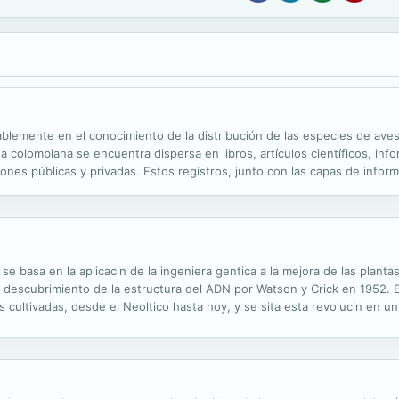
ablemente en el conocimiento de la distribución de las especies de av
a colombiana se encuentra dispersa en libros, artículos científicos, info
nes públicas y privadas. Estos registros, junto con las capas de informa
de las especies en los cuales se apoya esta obra.
 se basa en la aplicacin de la ingeniera gentica a la mejora de las plant
del descubrimiento de la estructura del ADN por Watson y Crick en 1952. 
s cultivadas, desde el Neoltico hasta hoy, y se sita esta revolucin en un
cos, la gentica vegetal ha dejado de ser objeto de inters exclusivo para