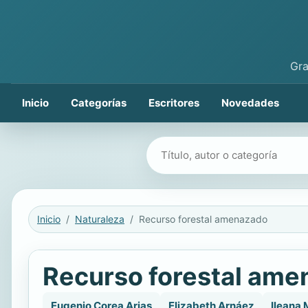
Gra
Inicio
Categorías
Escritores
Novedades
Buscar libros
Inicio
Naturaleza
Recurso forestal amenazado
Recurso forestal am
Eugenio Corea Arias
Elizabeth Arnáez
Ileana 