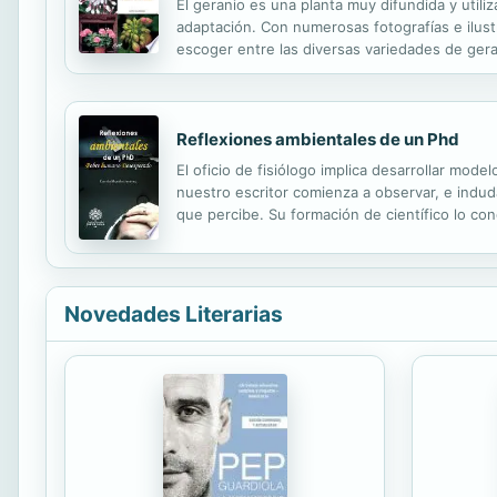
El geranio es una planta muy difundida y uti
adaptación. Con numerosas fotografías e ilust
escoger entre las diversas variedades de geran
sustrato y los contenedores hasta la selecció
Reflexiones ambientales de un Phd
El oficio de fisiólogo implica desarrollar mod
nuestro escritor comienza a observar, e indu
que percibe. Su formación de científico lo co
serie de informaciones en búsqueda de la verda
Novedades Literarias