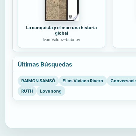
La conquista y el mar: una historia
global
Iván Valdez-bubnov
Últimas Búsquedas
RAIMON SAMSÓ
Ellas Viviana Rivero
Conversacio
RUTH
Love song