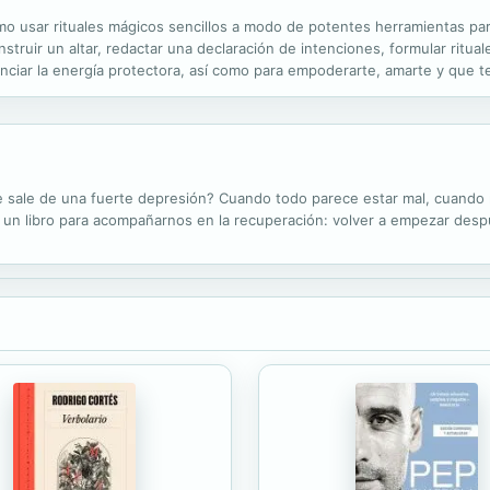
o usar rituales mágicos sencillos a modo de potentes herramientas para c
struir un altar, redactar una declaración de intenciones, formular ritua
tenciar la energía protectora, así como para empoderarte, amarte y que
r un ritual con velas para librarte de examantes o preparar una...
ale de una fuerte depresión? Cuando todo parece estar mal, cuando resu
e un libro para acompañarnos en la recuperación: volver a empezar despu