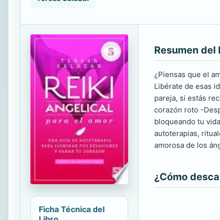
Resumen del 
¿Piensas que el am
Libérate de esas i
pareja, si estás re
corazón roto -Desp
bloqueando tu vida 
autoterapias, ritua
amorosa de los áng
¿Cómo descarg
Ficha Técnica del
Libro