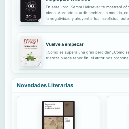
En este libro, Semra Haksever te mostrará cóm
plena. Aprende a: urdir hechizos a medida, con
la negatividad y ahuyentar los maleficios, po
esenciales para incrementar tu suerte, ejecuta
Vuelve a empezar
¿Cómo se supera una gran pérdida? ¿Cómo se s
tristeza pueda tener fin, el autor nos propon
Novedades Literarias