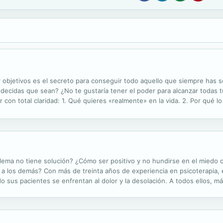
cer objetivos es el secreto para conseguir todo aquello que siempre has
ecidas que sean? ¿No te gustaría tener el poder para alcanzar todas t
ir con total claridad: 1. Qué quieres «realmente» en la vida. 2. Por qué 
s fácil de lo que imaginas. Tus objetivos son la base y la estructura...
ema no tiene solución? ¿Cómo ser positivo y no hundirse en el miedo cu
los demás? Con más de treinta años de experiencia en psicoterapia, e
 sus pacientes se enfrentan al dolor y la desolación. A todos ellos, 
les ayudó a vivir con las adversidades de la vida cotidiana. Más tarde,..