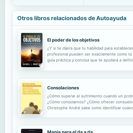
Otros libros relacionados de Autoayuda
El poder de los objetivos
¿Y si te dijera que tu habilidad para estable
profesional pueden ser exactamente como tú d
guía práctica y concisa que te ayudará a defin
Conquistar tus objetivos es posible y mucho má
Consolaciones
¿Cómo superar el sufrimiento cuando un probl
¿Cómo consolarnos? ¿Cómo ofrecer consuelo a 
Christophe André sabe como identificar cuando
André les ofreció una manera de consolarlos y 
Magia para el da a da