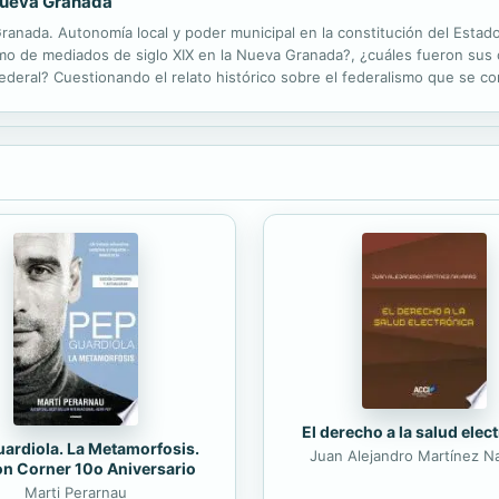
 Nueva Granada
ranada. Autonomía local y poder municipal en la constitución del Esta
smo de mediados de siglo XIX en la Nueva Granada?, ¿cuáles fueron sus 
deral? Cuestionando el relato histórico sobre el federalismo que se co
l, el desorden y la inestabilidad política, en este libro se analiza la man
El derecho a la salud elec
ardiola. La Metamorfosis.
Juan Alejandro Martínez N
on Corner 10o Aniversario
Marti Perarnau