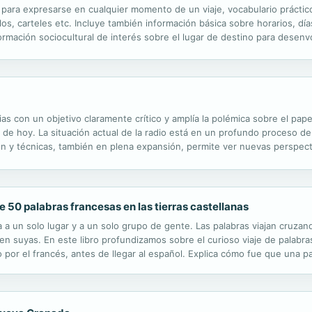
 para expresarse en cualquier momento de un viaje, vocabulario práctico
los, carteles etc. Incluye también información básica sobre horarios, dí
ormación sociocultural de interés sobre el lugar de destino para desenv
co, Húngaro, Polaco, Ruso, Turco, Japonés, Árabe...
cias con un objetivo claramente crítico y amplía la polémica sobre el pa
de hoy. La situación actual de la radio está en un profundo proceso de
 y técnicas, también en plena expansión, permite ver nuevas perspecti
 planteamiento del análisis es global y sistémico, pero muestra en ...
de 50 palabras francesas en las tierras castellanas
a a un solo lugar y a un solo grupo de gente. Las palabras viajan cruza
n suyas. En este libro profundizamos sobre el curioso viaje de palabras
 por el francés, antes de llegar al español. Explica cómo fue que una p
os de adorno. Cómo fue que una palabra, que en Roma designaba una...