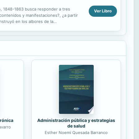
do, 1848-1863 busca responder a tres
Ver Libro
contenidos y manifestaciones?, ¿a partir
nstruyó en los albores de la
era como se...
trónica
Administración pública y estrategias
de salud
avarro
Esther Noemí Quesada Barranco