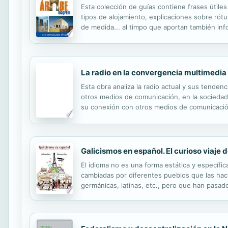
Esta colección de guías contiene frases útiles
tipos de alojamiento, explicaciones sobre rótu
de medida... al timpo que aportan también inf
Guías de conversación de Árabe oriental, Che
La radio en la convergencia multimedia
Esta obra analiza la radio actual y sus tenden
otros medios de comunicación, en la sociedad 
su conexión con otros medios de comunicación
servicios tanto culturales como comerciales. El
Galicismos en español. El curioso viaje 
El idioma no es una forma estática y específic
cambiadas por diferentes pueblos que las hace
germánicas, latinas, etc., pero que han pasado
referirse a un dedo, pasó a designar a objet