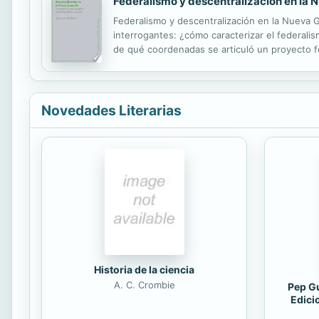
Federalismo y descentralización en la
Federalismo y descentralización en la Nueva G
interrogantes: ¿cómo caracterizar el federali
de qué coordenadas se articuló un proyecto fe
Independencia, que lo asoció con la guerra civi
Novedades Literarias
Historia de la ciencia
A. C. Crombie
Pep Gu
Edici