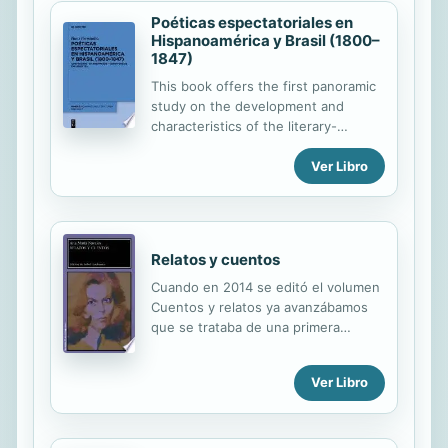
Poéticas espectatoriales en
Hispanoamérica y Brasil (1800–
1847)
This book offers the first panoramic
study on the development and
characteristics of the literary-
journalistic genre of spectator
Ver Libro
periodicals in Hispanic America and
Brazil. After contextualizing these
publications within the emancipation
processes of 19th-century American
Enlightenment, it explores the new
Relatos y cuentos
coexistence modes and esthetics
they disseminated.
Cuando en 2014 se editó el volumen
Cuentos y relatos ya avanzábamos
que se trataba de una primera
entrega. Estos Relatos y cuentos la
completan y conforman el total de la
Ver Libro
narrativa breve de Ana María
Navales. Se recogen textos
publicados desde 1987 hasta el que
apareció en 2011 y que fue el primer