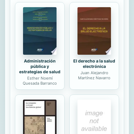
formula todo aquel que se halla libre:
¿Cómo será la vida en la cárcel?
Estos relatos nacieron en el taller de
Creación Literaria que ha impartido la
escritora Josefina Estrada en dicho
reclusorio. Mujeres de Oriente...
Administración
El derecho a la salud
pública y
electrónica
estrategias de salud
Juan Alejandro
Martínez Navarro
Esther Noemí
Quesada Barranco