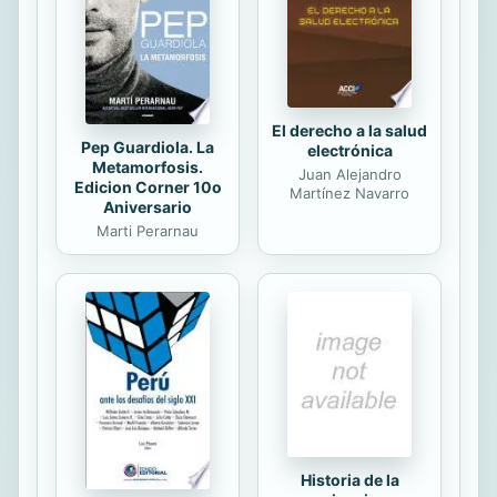
autenticos problemas con que
habremos de enfrentarnos en los
proximos anos y tratar de...
El derecho a la salud
Pep Guardiola. La
electrónica
Metamorfosis.
Juan Alejandro
Edicion Corner 10o
Martínez Navarro
Aniversario
Marti Perarnau
Historia de la