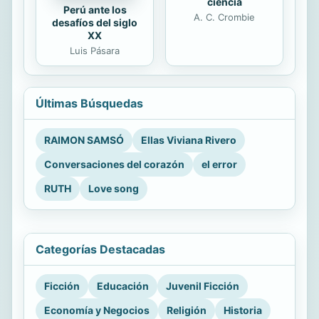
ciencia
Perú ante los
A. C. Crombie
desafíos del siglo
XX
Luis Pásara
Últimas Búsquedas
RAIMON SAMSÓ
Ellas Viviana Rivero
Conversaciones del corazón
el error
RUTH
Love song
Categorías Destacadas
Ficción
Educación
Juvenil Ficción
Economía y Negocios
Religión
Historia