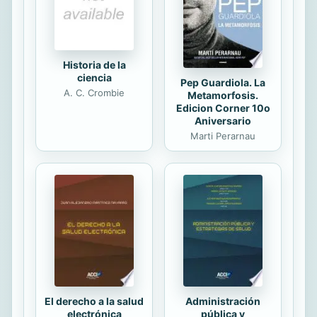
con todo lo que cae... ¿Cuánto va? ...
Historia de la
ciencia
Pep Guardiola. La
A. C. Crombie
Metamorfosis.
Edicion Corner 10o
Aniversario
Marti Perarnau
El derecho a la salud
Administración
electrónica
pública y