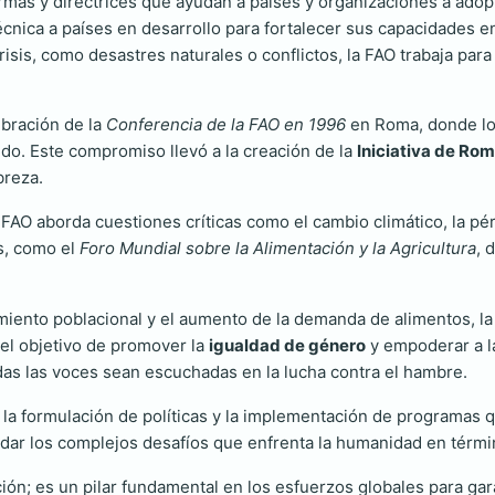
mas y directrices que ayudan a países y organizaciones a adopt
cnica a países en desarrollo para fortalecer sus capacidades en 
isis, como desastres naturales o conflictos, la FAO trabaja par
ebración de la
Conferencia de la FAO en 1996
en Roma, donde los
. Este compromiso llevó a la creación de la
Iniciativa de Ro
breza.
FAO aborda cuestiones críticas como el cambio climático, la pér
s, como el
Foro Mundial sobre la Alimentación y la Agricultura
, 
miento poblacional y el aumento de la demanda de alimentos, la 
 el objetivo de promover la
igualdad de género
y empoderar a la
as las voces sean escuchadas en la lucha contra el hambre.
en la formulación de políticas y la implementación de programas 
ordar los complejos desafíos que enfrenta la humanidad en térmi
ón; es un pilar fundamental en los esfuerzos globales para gara