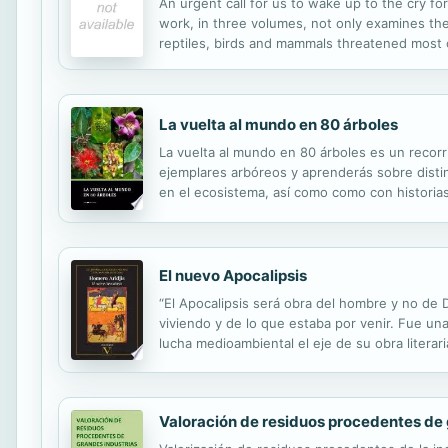
An urgent call for us to wake up to the cry fo
work, in three volumes, not only examines the 
reptiles, birds and mammals threatened most o
La vuelta al mundo en 80 árboles
La vuelta al mundo en 80 árboles es un recorr
ejemplares arbóreos y aprenderás sobre distin
en el ecosistema, así como como con historia
El nuevo Apocalipsis
“El Apocalipsis será obra del hombre y no de 
viviendo y de lo que estaba por venir. Fue un
lucha medioambiental el eje de su obra literari
días de una pandemia que amenaza a la humanid
Valoración de residuos procedentes de 