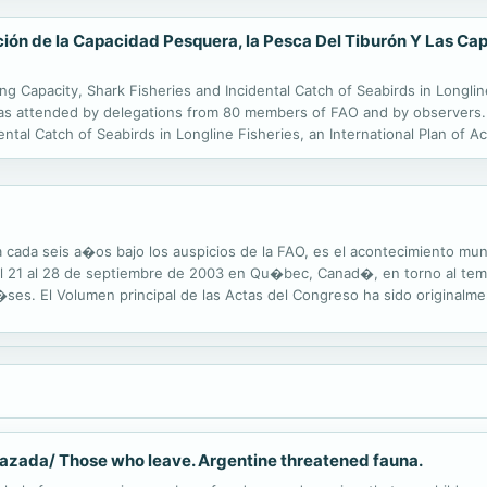
ción de la Capacidad Pesquera, la Pesca Del Tiburón Y Las Ca
g Capacity, Shark Fisheries and Incidental Catch of Seabirds in Longli
 was attended by delegations from 80 members of FAO and by observers.
ental Catch of Seabirds in Longline Fisheries, an International Plan of 
idelines] [Plan of Action] for the Management of Fishing Capacity. Th
a cada seis a�os bajo los auspicios de la FAO, es el acontecimiento mu
del 21 al 28 de septiembre de 2003 en Qu�bec, Canad�, en torno al tem
ses. El Volumen principal de las Actas del Congreso ha sido original
s elementos principales que conten�a fueran difundidos mayormente. C
nazada/ Those who leave. Argentine threatened fauna.