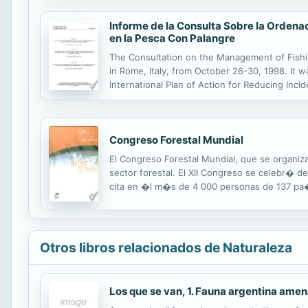
Informe de la Consulta Sobre la Ordena
en la Pesca Con Palangre
The Consultation on the Management of Fishin
in Rome, Italy, from October 26-30, 1998. It
International Plan of Action for Reducing Incid
Management of Sharks and an International [Gu
Congreso Forestal Mundial
El Congreso Forestal Mundial, que se organiz
sector forestal. El XII Congreso se celebr� 
cita en �l m�s de 4 000 personas de 137 pa�
La FAO ha editado esta S�ntesis para que lo
Otros libros relacionados de Naturaleza
Los que se van, 1. Fauna argentina ame