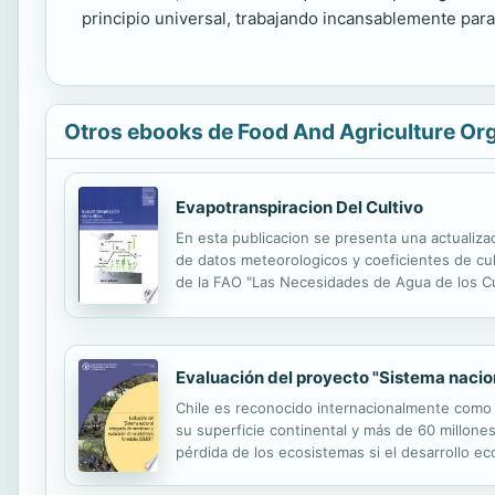
principio universal, trabajando incansablemente para
Otros ebooks de Food And Agriculture Org
Evapotranspiracion Del Cultivo
En esta publicacion se presenta una actualizac
de datos meteorologicos y coeficientes de cul
de la FAO "Las Necesidades de Agua de los Cult
las caracteristicas del cultivo. La presente p
Evaluación del proyecto "Sistema nacio
Chile es reconocido internacionalmente como 
su superficie continental y más de 60 millone
pérdida de los ecosistemas si el desarrollo 
biodiversidad. Desde agosto de 2015 hasta may