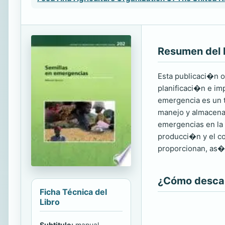
Resumen del 
Esta publicaci�n o
planificaci�n e im
emergencia es un te
manejo y almacenam
emergencias en la 
producci�n y el co
proporcionan, as� 
¿Cómo descarg
Ficha Técnica del
Libro
Subtitulo:
manual