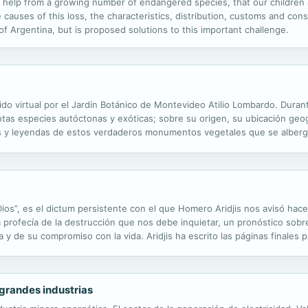
r help from a growing number of endangered species, that our children a
causes of this loss, the characteristics, distribution, customs and con
f Argentina, but is proposed solutions to this important challenge.
ido virtual por el Jardín Botánico de Montevideo Atilio Lombardo. Duran
tas especies autóctonas y exóticas; sobre su origen, su ubicación geogr
s y leyendas de estos verdaderos monumentos vegetales que se alberga
Dios”, es el dictum persistente con el que Homero Aridjis nos avisó ha
a profecía de la destrucción que nos debe inquietar, un pronóstico sob
a y de su compromiso con la vida. Aridjis ha escrito las páginas finales p
ad. En la presente antología el lector encontrará, junto...
grandes industrias