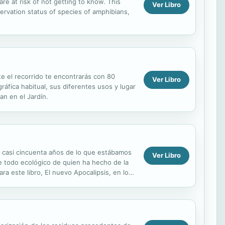
re at risk of not getting to know. This
Ver Libro
servation status of species of amphibians,
te el recorrido te encontrarás con 80
Ver Libro
áfica habitual, sus diferentes usos y lugar
n en el Jardín.
ce casi cincuenta años de lo que estábamos
Ver Libro
re todo ecológico de quien ha hecho de la
ara este libro, El nuevo Apocalipsis, en los