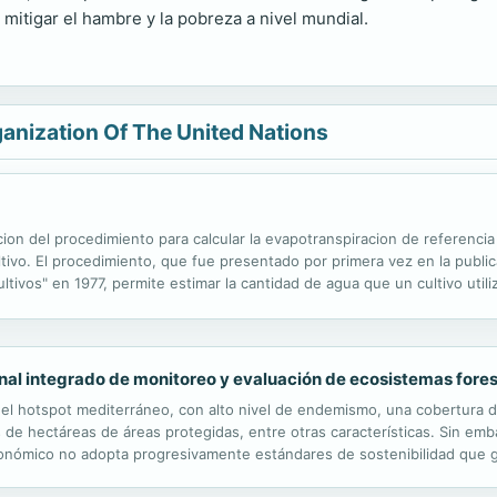
 mitigar el hambre y la pobreza a nivel mundial.
anization Of The United Nations
ion del procedimiento para calcular la evapotranspiracion de referencia y
tivo. El procedimiento, que fue presentado por primera vez en la public
ivos" en 1977, permite estimar la cantidad de agua que un cultivo utili
ublicacion incorpora avances en investigacion y un procedimiento mas...
nal integrado de monitoreo y evaluación de ecosistemas fores
el hotspot mediterráneo, con alto nivel de endemismo, una cobertura 
s de hectáreas de áreas protegidas, entre otras características. Sin e
económico no adopta progresivamente estándares de sostenibilidad que
o de 2020, la FAO implementó el proyecto con el objetivo ambiental gl