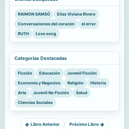
RAIMON SAMSÓ
Ellas Viviana Rivero
Conversaciones del corazón
el error
RUTH
Love song
Categorías Destacadas
Ficción
Educación
Juvenil Ficción
Economía y Negocios
Religión
Historia
Arte
Juvenil No Ficción
Salud
Ciencias Sociales
Libro Anterior
Próximo Libro