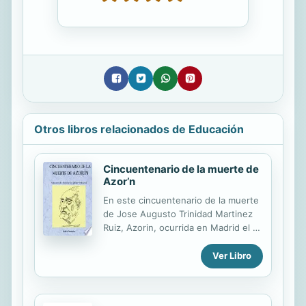
Otros libros relacionados de Educación
Cincuentenario de la muerte de
Azor’n
En este cincuentenario de la muerte
de Jose Augusto Trinidad Martinez
Ruiz, Azorin, ocurrida en Madrid el 2
de marzo de 1967, he creido
conveniente publicar en un libro
Ver Libro
todos mis articulos azorinianos que
se hallan publicados en varios libros,
revistas y blogs en Internet. Los