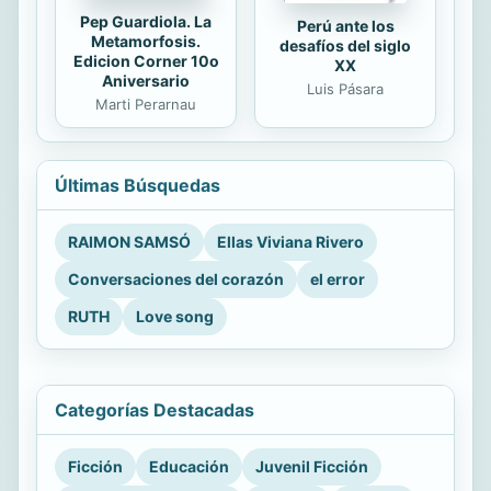
Pep Guardiola. La
Perú ante los
Metamorfosis.
desafíos del siglo
Edicion Corner 10o
XX
Aniversario
Luis Pásara
Marti Perarnau
Últimas Búsquedas
RAIMON SAMSÓ
Ellas Viviana Rivero
Conversaciones del corazón
el error
RUTH
Love song
Categorías Destacadas
Ficción
Educación
Juvenil Ficción