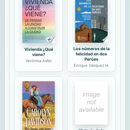
genera una serie de hipotesis de
trabajo a partir de las cuales intentar
desarrollar caminos de investigacion
futuros e intenta indagar sobre las
reales responsabilidades de las
violaciones de la ...
Los números de la
Vivienda ¿Qué
felicidad en dos
viene?
Perúes
Verónica Adler
Enrique Vásquez H.