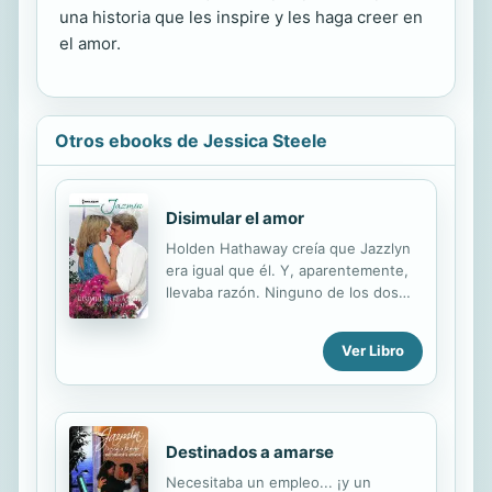
una historia que les inspire y les haga creer en
el amor.
Otros ebooks de Jessica Steele
Disimular el amor
Holden Hathaway creía que Jazzlyn
era igual que él. Y, aparentemente,
llevaba razón. Ninguno de los dos
quería mantener relaciones estables.
De hecho, antes de conocerlo a él,
Ver Libro
Jazzlyn siempre había terminado sus
relaciones con los hombres tras la
tercera cita. Sin embargo, Holden era
el hombre más interesante que
Jazzlyn había conocido nunca y, de
Destinados a amarse
pronto, ella empezó a desear algo
Necesitaba un empleo... ¡y un
más... lo más extraño fue que a