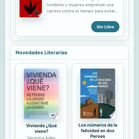
hombres y mujeres emprende una
carrera contra el tiempo para evitar
un desastre mundial provocado por
la desmedida ambición de
Ver Libro
comercializar la ingeniería genética.
Pero todos los esfuerzos resultarán
vanos cuando el inescrupuloso
proyecto quede fuera de control y el
Novedades Literarias
mundo a merced de unas bestias
monstruosas ...
Los números de la
Vivienda ¿Qué
felicidad en dos
viene?
Perúes
Verónica Adler