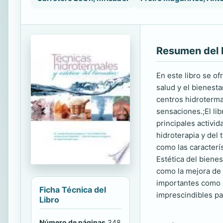
Resumen del 
En este libro se o
salud y el bienest
centros hidroterma
sensaciones.;El li
principales activid
hidroterapia y del
como las caracterí
Estética del bienes
como la mejora de 
importantes como l
Ficha Técnica del
imprescindibles par
Libro
Número de páginas
348