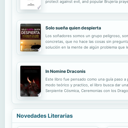
protect against evil, and popular Brujeria pray
Solo sueña quien despierta
Los soñadores somos un grupo peligroso, so
concretas, que no hace las cosas sin pregunt
solución en la mente de algún problema que l
contrastar con lo establecido, marcando un c
In Nomine Draconis
Este libro fue pensado como una guía paso a p
modo teórico y practico, el libro busca dar u
Serpiente Cósmica, Ceremonias con los Dragon
Demonios, explicaciones sobre el Qlipoth, un Ri
Novedades Literarias