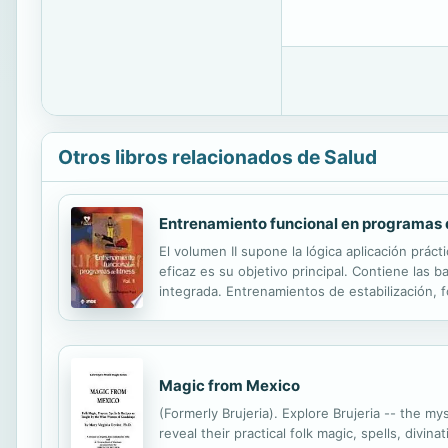
Otros libros relacionados de Salud
Entrenamiento funcional en programas d
El volumen II supone la lógica aplicación prá
eficaz es su objetivo principal. Contiene las b
integrada. Entrenamientos de estabilización, f
volúmenes pueden ser entendidos como una guí
Magic from Mexico
(Formerly Brujeria). Explore Brujeria -- the my
reveal their practical folk magic, spells, div