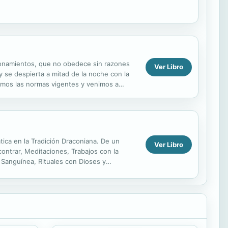
onamientos, que no obedece sin razones
Ver Libro
 se despierta a mitad de la noche con la
amos las normas vigentes y venimos a
vive a destiempo, que busca...
ica en la Tradición Draconiana. De un
Ver Libro
ontrar, Meditaciones, Trabajos con la
 Sanguínea, Rituales con Dioses y
o es el...