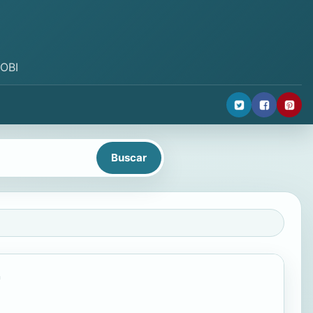
MOBI
r