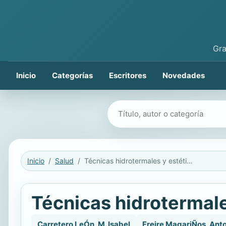
Gra
Inicio
Categorías
Escritores
Novedades
Buscar libros
Inicio
Salud
Técnicas hidrotermales y estética del bienestar
Técnicas hidrotermale
Carretero LeÓn, M. Isabel
Freire MagariÑos, Ant