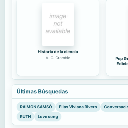
Historia de la ciencia
A. C. Crombie
Pep Gu
Edici
Últimas Búsquedas
RAIMON SAMSÓ
Ellas Viviana Rivero
Conversacio
RUTH
Love song