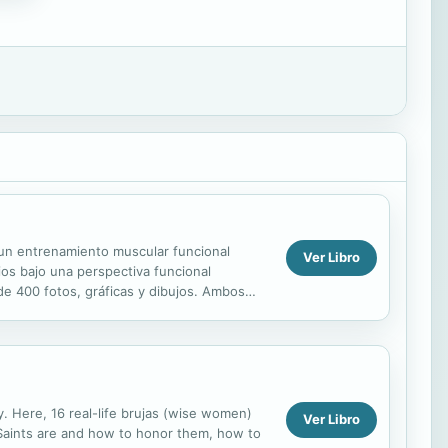
r un entrenamiento muscular funcional
Ver Libro
cios bajo una perspectiva funcional
 de 400 fotos, gráficas y dibujos. Ambos
de...
ay. Here, 16 real-life brujas (wise women)
Ver Libro
n Saints are and how to honor them, how to