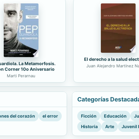
El derecho a la salud elec
ardiola. La Metamorfosis.
Juan Alejandro Martínez N
on Corner 10o Aniversario
Marti Perarnau
Categorías Destacad
nes del corazón
el error
Ficción
Educación
Ju
Historia
Arte
Juvenil 