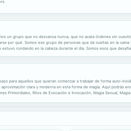
ers.
mos un grupo que no descansa nunca, que no acata órdenes sin cuesti
arse por qué. Somos ese grupo de personas que da vueltas en la cama y
e estuvo rondando en la cabeza durante el día. Somos esos que desafi
amino alternativo. Los soñadores somos esa parte de la humanidad que 
aso para aquellos que quieran comenzar a trabajar de forma auto-iniciát
na aproximación clara y moderna en esta forma de magia. Aquí podrás enc
es Primordiales, Ritos de Evocación e Invocación, Magia Sexual, Magia
tual Auto-Iniciático en la Corriente Draconiana, y mucho más... Este libr