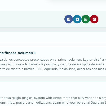
e fitness. Volumen II
ctica de los conceptos presentados en el primer volumen. Lograr diseña
ases científicas adaptadas a la práctica, y cientos de ejemplos de ejerci
ortalecimiento dinámico, PNF, equilibrio, flexibilidad, descritos con más
a práctica para el profesor de actividades de fitness en grupo, y pue
sterious religio-magical system with Aztec roots that survives to this d
inations, rites, prayers andmeditations. Learn who your personal Guardia