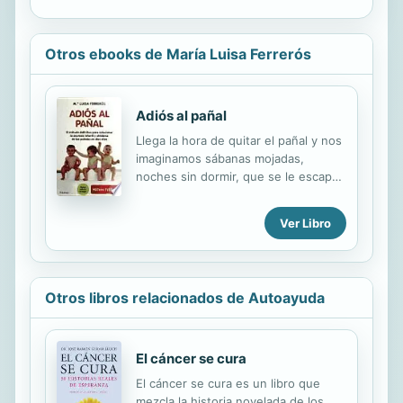
Otros ebooks de María Luisa Ferrerós
Adiós al pañal
Llega la hora de quitar el pañal y nos
imaginamos sábanas mojadas,
noches sin dormir, que se le escape
el pipí cuando vayamos a una tienda
o a un restaurante y no llevemos
Ver Libro
muda... y sin darnos cuenta vamos
retrasando ese momento. El control
de los esfínteres se aprende, igual
que aprendemos a comer, o a dormir
Otros libros relacionados de Autoayuda
o a hablar. Existe un momento
propicio y una edad adecuada, pero
se necesita un entrenamiento y una
observación de unas pautas mínimas.
El cáncer se cura
Sabemos que un 20% de todos los
El cáncer se cura es un libro que
niños entre cinco y trece años
mezcla la historia novelada de los