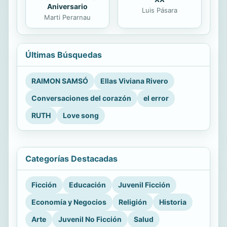
Aniversario
Luis Pásara
Marti Perarnau
Últimas Búsquedas
RAIMON SAMSÓ
Ellas Viviana Rivero
Conversaciones del corazón
el error
RUTH
Love song
Categorías Destacadas
Ficción
Educación
Juvenil Ficción
Economía y Negocios
Religión
Historia
Arte
Juvenil No Ficción
Salud