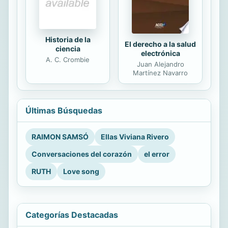
Historia de la
El derecho a la salud
ciencia
electrónica
A. C. Crombie
Juan Alejandro
Martínez Navarro
Últimas Búsquedas
RAIMON SAMSÓ
Ellas Viviana Rivero
Conversaciones del corazón
el error
RUTH
Love song
Categorías Destacadas