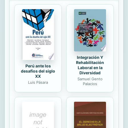
inocencia, pero ahora que conoce a
esa mujer de turbadora belleza,
también quiere probar a dejarse
llevar por la pasión...hasta que ella
aprisiono su corazon.
Integración Y
Rehabilitación
Perú ante los
Laboral en la
desafíos del siglo
Diversidad
XX
Samuel Gento
Luis Pásara
Palacios