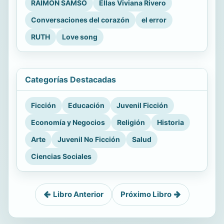
RAIMON SAMSÓ
Ellas Viviana Rivero
Conversaciones del corazón
el error
RUTH
Love song
Categorías Destacadas
Ficción
Educación
Juvenil Ficción
Economía y Negocios
Religión
Historia
Arte
Juvenil No Ficción
Salud
Ciencias Sociales
Libro Anterior
Próximo Libro