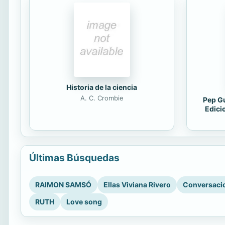
Historia de la ciencia
A. C. Crombie
Pep Gu
Edici
Últimas Búsquedas
RAIMON SAMSÓ
Ellas Viviana Rivero
Conversacio
RUTH
Love song