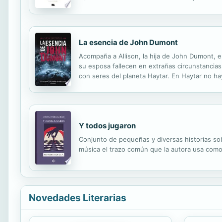
independiente belleza, una de esas que provoc
La esencia de John Dumont
Acompaña a Allison, la hija de John Dumont, e
su esposa fallecen en extrañas circunstancias
con seres del planeta Haytar. En Haytar no h
vivir en condiciones adversas, han sido capac
Y todos jugaron
Conjunto de pequeñas y diversas historias sobr
música el trazo común que la autora usa como
Novedades Literarias