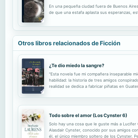
En una pequeña ciudad fuera de Buenos Aires
de que una estafa aplasta sus esperanzas, e
Otros libros relacionados de Ficción
¿Te dio miedo la sangre?
"Esta novela fue mi compañera inseparable mie
habilidad: la historia de tres amigos conspira
realidad se dedica a fabricar piñatas en Guate
Altamirano" a Managua en un saco de cal, y otr
Todo sobre el amor (Los Cynster 6)
Solo hay una cosa que le guste más a Lucifer C
Alasdair Cynster, conocido por sus amigos co
él, el único miembro soltero de los Cynster. Pe