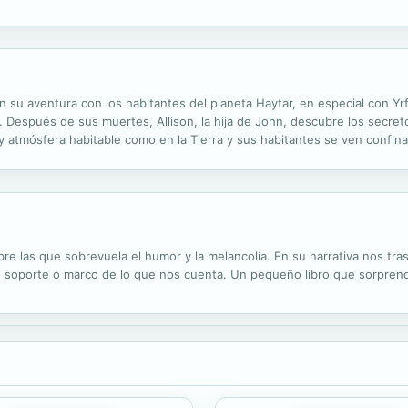
an todos sus dominantes instintos Cynster. Lucifer intenta negar el de
n su aventura con los habitantes del planeta Haytar, en especial con Yr
. Después de sus muertes, Allison, la hija de John, descubre los secre
ay atmósfera habitable como en la Tierra y sus habitantes se ven confi
es de crear una sociedad utópica, basándose en la armonía y bienestar..
e las que sobrevuela el humor y la melancolía. En su narrativa nos tras
 soporte o marco de lo que nos cuenta. Un pequeño libro que sorprende