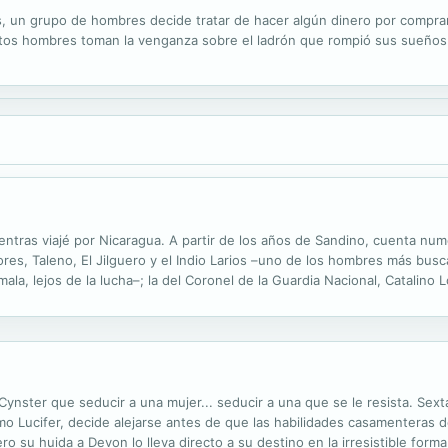
, un grupo de hombres decide tratar de hacer algún dinero por compr
stos hombres toman la venganza sobre el ladrón que rompió sus sueños
ntras viajé por Nicaragua. A partir de los años de Sandino, cuenta num
dores, Taleno, El Jilguero y el Indio Larios –uno de los hombres más busc
mala, lejos de la lucha–; la del Coronel de la Guardia Nacional, Catalino
as villanías risibles como el fraude en la elección de Miss Nicaragua en 
ynster que seducir a una mujer... seducir a una que se le resista. Sext
mo Lucifer, decide alejarse antes de que las habilidades casamenteras
ro su huida a Devon lo lleva directo a su destino en la irresistible forma