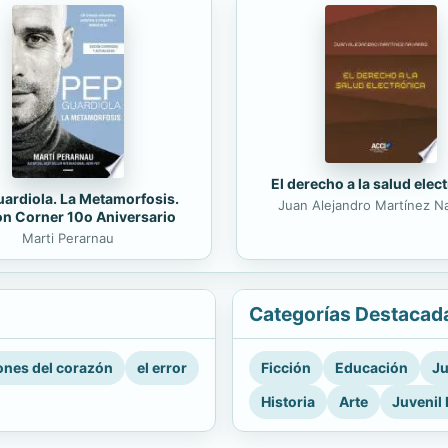
El derecho a la salud elec
ardiola. La Metamorfosis.
Juan Alejandro Martínez N
on Corner 10o Aniversario
Marti Perarnau
Categorías Destacad
nes del corazón
el error
Ficción
Educación
Ju
Historia
Arte
Juvenil 