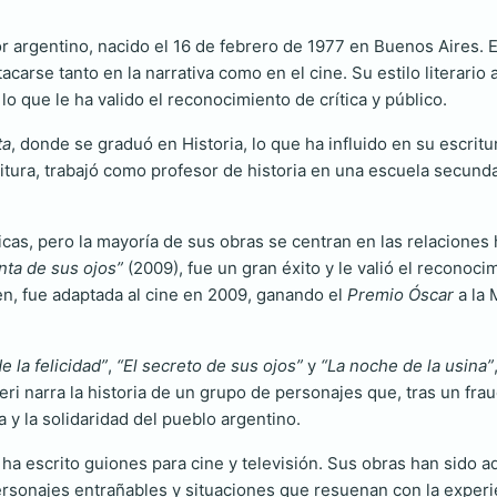
or argentino, nacido el 16 de febrero de 1977 en Buenos Aires. 
acarse tanto en la narrativa como en el cine. Su estilo literari
 que le ha valido el reconocimiento de crítica y público.
ta
, donde se graduó en Historia, lo que ha influido en su escritu
itura, trabajó como profesor de historia en una escuela secunda
cas, pero la mayoría de sus obras se centran en las relaciones h
nta de sus ojos”
(2009), fue un gran éxito y le valió el reconoci
men, fue adaptada al cine en 2009, ganando el
Premio Óscar
a la 
e la felicidad”
,
“El secreto de sus ojos”
y
“La noche de la usina”
eri narra la historia de un grupo de personajes que, tras un fr
a y la solidaridad del pueblo argentino.
ha escrito guiones para cine y televisión. Sus obras han sido 
personajes entrañables y situaciones que resuenan con la experi