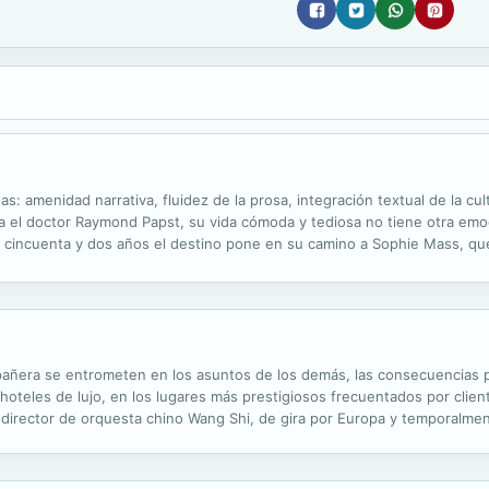
s: amenidad narrativa, fluidez de la prosa, integración textual de la cul
ra el doctor Raymond Papst, su vida cómoda y tediosa no tiene otra em
os cincuenta y dos años el destino pone en su camino a Sophie Mass, q
s un torbellino erótico que entra en la existencia autocomplaciente y..
pañera se entrometen en los asuntos de los demás, las consecuencias p
hoteles de lujo, en los lugares más prestigiosos frecuentados por clien
l director de orquesta chino Wang Shi, de gira por Europa y temporalme
 improvisa de detective, los verás cada vez más inmersos en un pelig