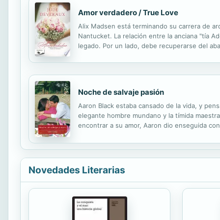
Amor verdadero / True Love
Alix Madsen está terminando su carrera de arq
Nantucket. La relación entre la anciana "tía A
legado. Por un lado, debe recuperarse del aba
DESCRIPTION Just as Alix Madsen is finishing up
Noche de salvaje pasión
Aaron Black estaba cansado de la vida, y pens
elegante hombre mundano y la tímida maestra 
encontrar a su amor, Aaron dio enseguida con 
ella no por cumplir con su deber, sino porqu
Novedades Literarias