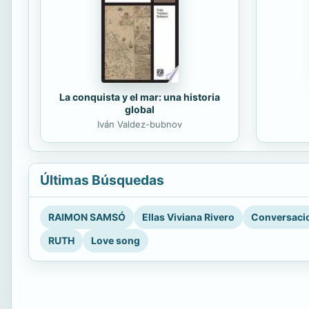
La conquista y el mar: una historia
global
Iván Valdez-bubnov
Últimas Búsquedas
RAIMON SAMSÓ
Ellas Viviana Rivero
Conversacio
RUTH
Love song