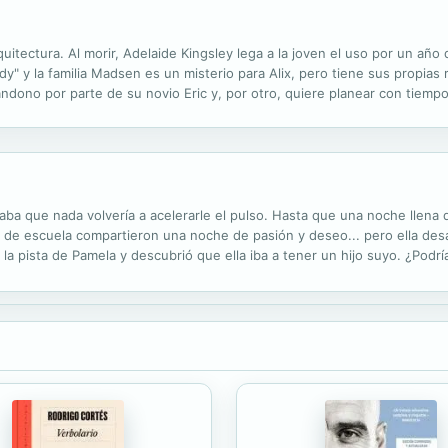
uitectura. Al morir, Adelaide Kingsley lega a la joven el uso por un año
ddy" y la familia Madsen es un misterio para Alix, pero tiene sus propia
ndono por parte de su novio Eric y, por otro, quiere planear con tiem
 architectural school, Adelaide Kingsley dies and wills her, for one year
aba que nada volvería a acelerarle el pulso. Hasta que una noche llena 
de escuela compartieron una noche de pasión y deseo... pero ella desa
la pista de Pamela y descubrió que ella iba a tener un hijo suyo. ¿Podr
e su amor era más grande que todo el estado de Texas?