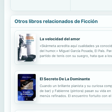
Otros libros relacionados de Ficción
La velocidad del amor
«Skármeta acredita aquí cualidades ya conocida
del humor.» Miguel García Posada, El País. Pa
partido de tenis con su suegro, hata que a l
las promesas de dicho deporte. Pero también e
El Secreto De La Dominante
Cuando un brillante pianista y su curiosa com
de bar) y Fabienne (pintora) pasan su vida en 
menús refinados. El encuentro fortuito con e
que comenzó como un juego en el que Fabienne