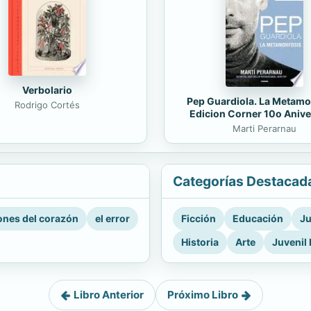
Verbolario
Pep Guardiola. La Metamo
Rodrigo Cortés
Edicion Corner 10o Anive
Marti Perarnau
Categorías Destacad
nes del corazón
el error
Ficción
Educación
Ju
Historia
Arte
Juvenil 
Libro Anterior
Próximo Libro