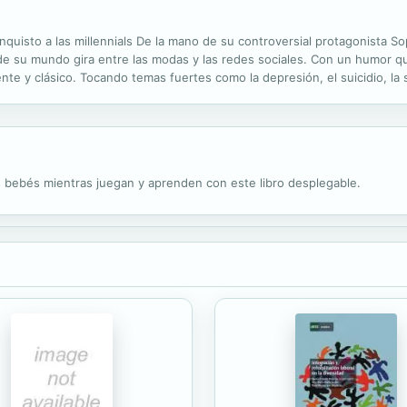
onquisto a las millennials De la mano de su controversial protagonista
e su mundo gira entre las modas y las redes sociales. Con un humor qu
 y clásico. Tocando temas fuertes como la depresión, el suicidio, la s
va a llevar a través de sus 4 libros por su particular manera de ver las...
s bebés mientras juegan y aprenden con este libro desplegable.