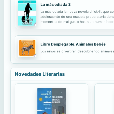
La más odiada 3
La más odiada la nueva novela chick-lit que c
adolescente de una escuela preparatoria dond
momentos de mal gusto hasta un humor inocente
típicas de la adolescencia. Sophia Laurent nos 
Libro Desplegable. Animales Bebés
Los niños se divertirán descubriendo animale
Novedades Literarias