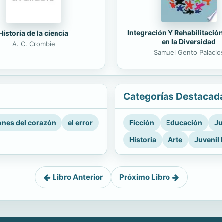
Integración Y Rehabilitació
Historia de la ciencia
en la Diversidad
A. C. Crombie
Samuel Gento Palacio
Categorías Destacad
nes del corazón
el error
Ficción
Educación
Ju
Historia
Arte
Juvenil 
Libro Anterior
Próximo Libro