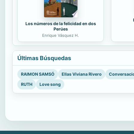
Los números de la felicidad en dos
Perúes
Enrique Vásquez H.
Últimas Búsquedas
RAIMON SAMSÓ
Ellas Viviana Rivero
Conversacio
RUTH
Love song