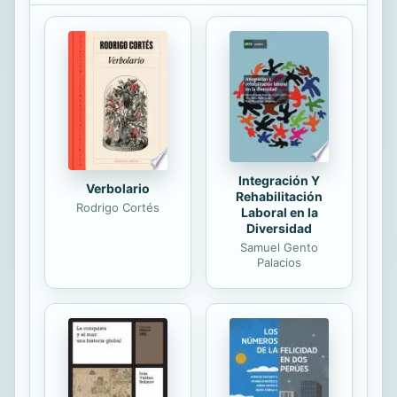
profesional. Con más de 6 millones
de usuarios en la Argentina, LinkedIn
es la red social profesional, por
anotonomasia, que nos permite
impulsar nuestra carrera y generar
negocios. ------ "Sin dudas, esta
obra es la guía definitiva, en habla...
Integración Y
Verbolario
Rehabilitación
Rodrigo Cortés
Laboral en la
Diversidad
Samuel Gento
Palacios