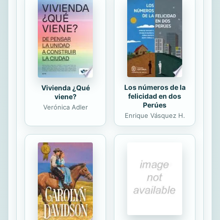
sola compañía de una calavera
llamada Gerundia. Cuando por fin
llega a Europa para tocar en la
Orquesta Sinfónica de Berlín se
enfrentará a las partituras
desconocidas...
Los números de la
Vivienda ¿Qué
felicidad en dos
viene?
Perúes
Verónica Adler
Enrique Vásquez H.