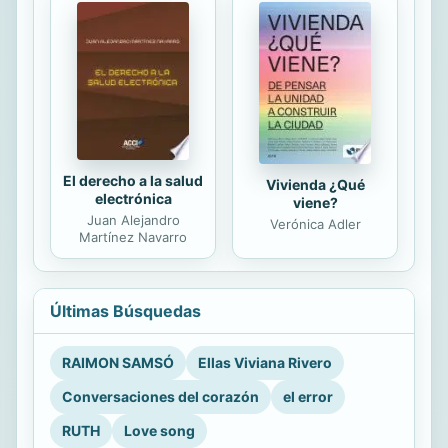
El derecho a la salud
Vivienda ¿Qué
electrónica
viene?
Juan Alejandro
Verónica Adler
Martínez Navarro
Últimas Búsquedas
RAIMON SAMSÓ
Ellas Viviana Rivero
Conversaciones del corazón
el error
RUTH
Love song