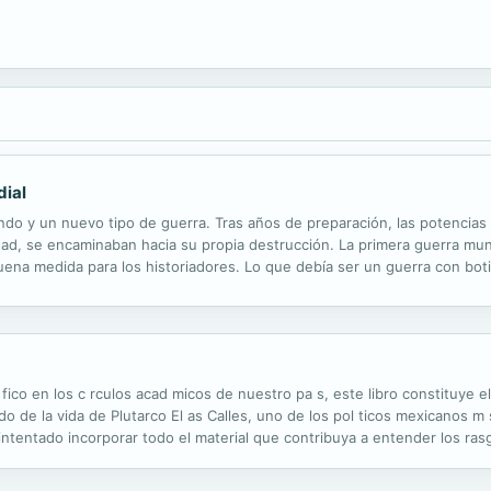
dial
do y un nuevo tipo de guerra. Tras años de preparación, las potencia
lidad, se encaminaban hacia su propia destrucción. La primera guerra mu
uena medida para los historiadores. Lo que debía ser un guerra con bot
 sentido, con millones de hombres exterminados mediante una atroz meca
 fico en los c rculos acad micos de nuestro pa s, este libro constituye 
 de la vida de Plutarco El as Calles, uno de los pol ticos mexicanos m 
intentado incorporar todo el material que contribuya a entender los ras