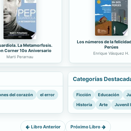
Los números de la felicida
ardiola. La Metamorfosis.
Perúes
on Corner 10o Aniversario
Enrique Vásquez H.
Marti Perarnau
Categorías Destacad
nes del corazón
el error
Ficción
Educación
Ju
Historia
Arte
Juvenil 
Libro Anterior
Próximo Libro