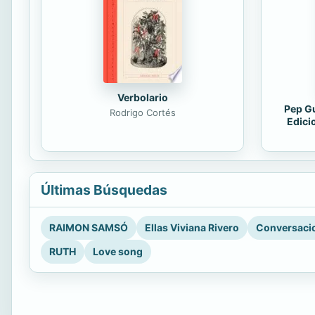
Verbolario
Pep Gu
Rodrigo Cortés
Edici
Últimas Búsquedas
RAIMON SAMSÓ
Ellas Viviana Rivero
Conversacio
RUTH
Love song