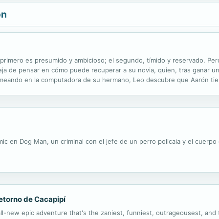
ón
 primero es presumido y ambicioso; el segundo, tímido y reservado. P
ja de pensar en cómo puede recuperar a su novia, quien, tras ganar un
usmeando en la computadora de su hermano, Leo descubre que Aarón tie
e no tienen nada que envidiar a los hits más populares del momento. Si
c en Dog Man, un criminal con el jefe de un perro policaia y el cuerpo 
 Retorno de Cacapipí
ll-new epic adventure that's the zaniest, funniest, outrageousest, and ti