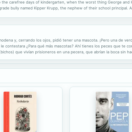
 to the carefree days of kindergarten, when the worst thing George and
xth-grade bully named Kipper Krupp, the nephew of their school principal
h grade, the two clever kindergartners are on their own -- using their br
 modena y, cerrando los ojos, pidió tener una mascota. ¡Pero una de ver
e contestara ¿Para qué más mascotas? Ahí tienes los peces que te com
ichos) que vivían prisioneros en una pecera, que abrían la boca sin ha