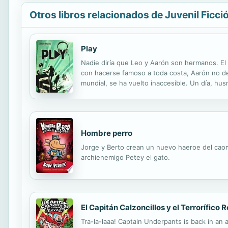
Otros libros relacionados de Juvenil Ficci
Play
Nadie diría que Leo y Aarón son hermanos. El
con hacerse famoso a toda costa, Aarón no de
mundial, se ha vuelto inaccesible. Un día, h
y que ha compuesto y grabado varios temas qu
Hombre perro
Jorge y Berto crean un nuevo haeroe del caomi
archienemigo Petey el gato.
El Capitán Calzoncillos y el Terrorífico
Tra-la-laaa! Captain Underpants is back in an a