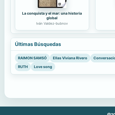
La conquista y el mar: una historia
global
Iván Valdez-bubnov
Últimas Búsquedas
RAIMON SAMSÓ
Ellas Viviana Rivero
Conversacio
RUTH
Love song
@202