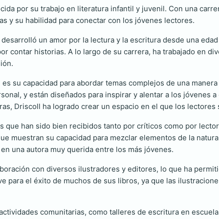
da por su trabajo en literatura infantil y juvenil. Con una carr
s y su habilidad para conectar con los jóvenes lectores.
l desarrolló un amor por la lectura y la escritura desde una ed
or contar historias. A lo largo de su carrera, ha trabajado en div
ión.
oll es su capacidad para abordar temas complejos de una manera
ersonal, y están diseñados para inspirar y alentar a los jóvenes 
ras, Driscoll ha logrado crear un espacio en el que los lectore
res que han sido bien recibidos tanto por críticos como por lect
que muestran su capacidad para mezclar elementos de la natural
te en una autora muy querida entre los más jóvenes.
laboración con diversos ilustradores y editores, lo que ha permi
ave para el éxito de muchos de sus libros, ya que las ilustracio
 actividades comunitarias, como talleres de escritura en escuel