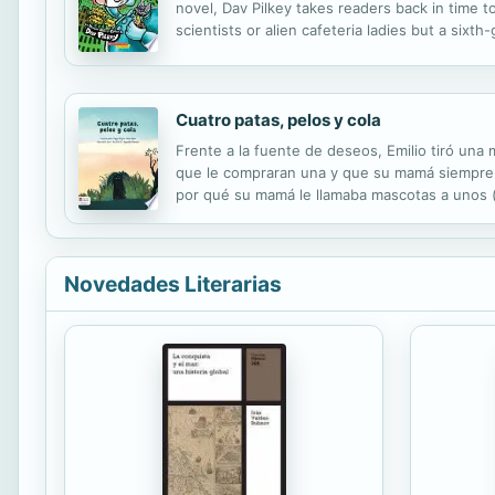
novel, Dav Pilkey takes readers back in time
scientists or alien cafeteria ladies but a si
actually invent Captain Underpants until fourt
Cuatro patas, pelos y cola
Frente a la fuente de deseos, Emilio tiró una
que le compraran una y que su mamá siempre l
por qué su mamá le llamaba mascotas a unos (b
acariciar.
Novedades Literarias