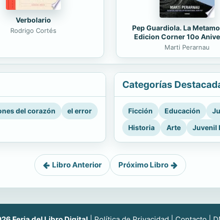
Verbolario
Pep Guardiola. La Metamo
Rodrigo Cortés
Edicion Corner 10o Anive
Marti Perarnau
Categorías Destacad
nes del corazón
el error
Ficción
Educación
Ju
Historia
Arte
Juvenil 
Libro Anterior
Próximo Libro
6 Feria del Libro Digital
|
Política de Privacidad
|
Contacto
|
D