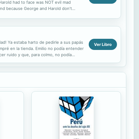
 Harold had to face was NOT evil mad
. And because George and Harold don't
ains to beat...
dad! Ya estaba harto de pedirle a sus papás
Ver Libro
pré en la tienda. Emilio no podía entender
cer ruido y que, para colmo, no podía