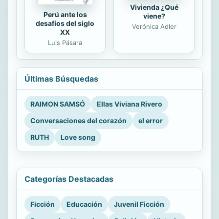
Vivienda ¿Qué
Perú ante los
viene?
desafíos del siglo
Verónica Adler
XX
Luis Pásara
Últimas Búsquedas
RAIMON SAMSÓ
Ellas Viviana Rivero
Conversaciones del corazón
el error
RUTH
Love song
Categorías Destacadas
Ficción
Educación
Juvenil Ficción