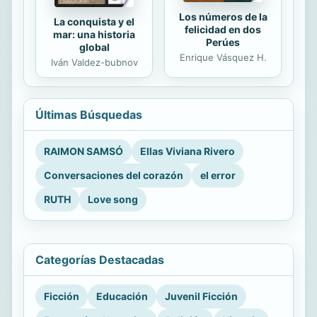
Los números de la
La conquista y el
felicidad en dos
mar: una historia
Perúes
global
Enrique Vásquez H.
Iván Valdez-bubnov
Últimas Búsquedas
RAIMON SAMSÓ
Ellas Viviana Rivero
Conversaciones del corazón
el error
RUTH
Love song
Categorías Destacadas
Ficción
Educación
Juvenil Ficción