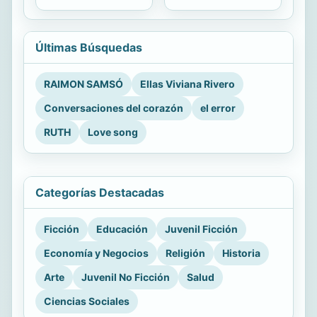
Últimas Búsquedas
RAIMON SAMSÓ
Ellas Viviana Rivero
Conversaciones del corazón
el error
RUTH
Love song
Categorías Destacadas
Ficción
Educación
Juvenil Ficción
Economía y Negocios
Religión
Historia
Arte
Juvenil No Ficción
Salud
Ciencias Sociales