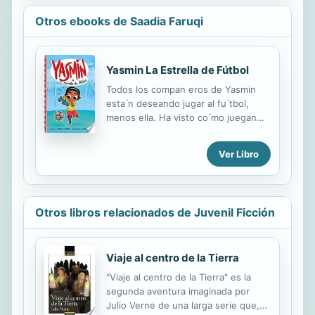
Otros ebooks de Saadia Faruqi
Yasmin La Estrella de Fútbol
Todos los compan eros de Yasmin
esta ́n deseando jugar al fu ́tbol,
menos ella. Ha visto co ́mo juegan
los profesionales ¡y le da miedo! ¡Y
ahora tiene que jugar de arquera!
Ver Libro
¿Conseguira ́ vencer sus miedos o
abandonara ́ el partido? ¡Vamos,
Yasmin!
Otros libros relacionados de Juvenil Ficción
Viaje al centro de la Tierra
"Viaje al centro de la Tierra" es la
segunda aventura imaginada por
Julio Verne de una larga serie que,