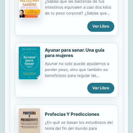
¿Sabías que las bacterias de tus
intestinos equivalen a casi dos kilos
de tu peso corporal? ¿Sabías que
puedes eliminarlas a base de una
dieta sana? La solución del azúcar en
Ver Libro
la sangre es un libro impactante,
práctico y revelador. El programa
súper sano para perder peso,
combatir las enfermedades y
Ayunar para sanar. Una guía
sentirse genial, ¡ahora! El Dr. Hyman
para mujeres
revela que la solución secreta para
Ayunar no solo puede ayudarnos a
perder peso y prevenir, no sólo la
perder peso, sino que también es
diabetes, también problemas
beneficioso para regular las
cardíacos, demencia y cáncer, es
hormonas y mejorar la salud. Este
mantener los niveles de insulina
libro es un manual pensado
Ver Libro
balanceados. El Dr. Hyman describe
específicamente para mujeres que
las claves para lograr una buena
quieran aprender a ayunar de
nutrición en...
manera correcta y aprovechar todos
los beneficios que esta práctica
Profecias Y Predicciones
ofrece. A través de los consejos de
¿En qué se basan los estudiosos del
la doctora Pelz aprendernos
tema del fin del mundo para
protocolos y estrategias probadas en