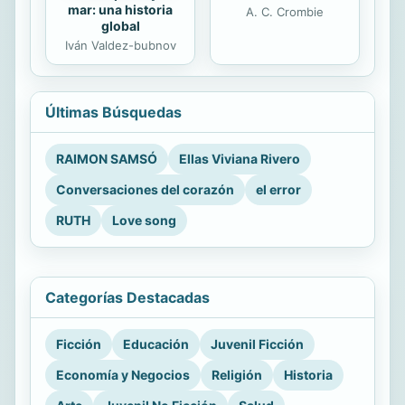
mar: una historia
A. C. Crombie
global
Iván Valdez-bubnov
Últimas Búsquedas
RAIMON SAMSÓ
Ellas Viviana Rivero
Conversaciones del corazón
el error
RUTH
Love song
Categorías Destacadas
Ficción
Educación
Juvenil Ficción
Economía y Negocios
Religión
Historia