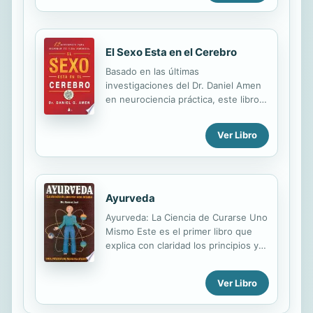
encontraremos tras nuestra muerte.
no merece la felicidad, pero no es
Basándose en la doctrina del «estado
así. La...
intermedio», esta importante obra de
El Sexo Esta en el Cerebro
la literatura religiosa universal,
descubierta en el siglo XIII, sostiene
Basado en las últimas
que, después de morir, todas las
investigaciones del Dr. Daniel Amen
personas nos vemos proyectadas a
en neurociencia práctica, este libro
un vórtice de espantosas visiones y
enseña doce lecciones que ayudan a
sensaciones que son el resultado y
mejorar el amor y la vida sexual, a
Ver Libro
la manifestación de nuestro último
través del entendimiento y una mejor
karma. Para exhortar al...
función cerebral.
Ayurveda
Ayurveda: La Ciencia de Curarse Uno
Mismo Este es el primer libro que
explica con claridad los principios y
aplicaciones practicas de la
Ayurveda, el sistema curativo mas
Ver Libro
antiguo del mundo. El texto,
bellamente ilustrado, trata, entre