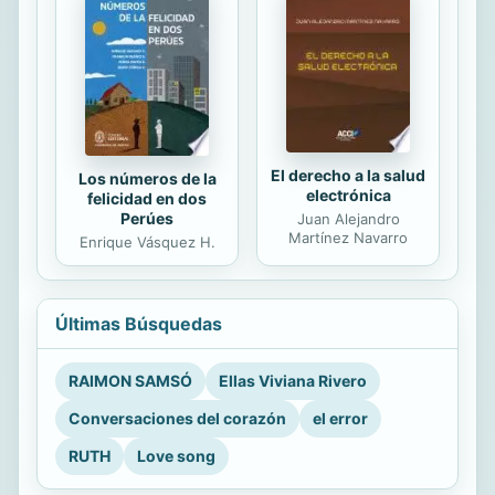
El derecho a la salud
Los números de la
electrónica
felicidad en dos
Perúes
Juan Alejandro
Martínez Navarro
Enrique Vásquez H.
Últimas Búsquedas
RAIMON SAMSÓ
Ellas Viviana Rivero
Conversaciones del corazón
el error
RUTH
Love song