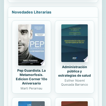
bíblicas que le guiará a través de
humana, de...
esta tan atesorada oración de
Jesucristo.
Novedades Literarias
Administración
Pep Guardiola. La
pública y
Metamorfosis.
estrategias de salud
Edicion Corner 10o
Esther Noemí
Aniversario
Quesada Barranco
Marti Perarnau