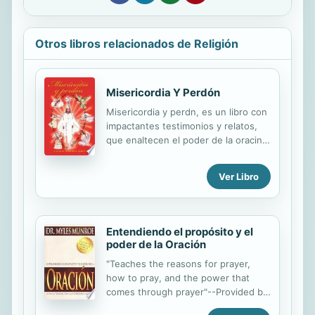
Otros libros relacionados de Religión
Misericordia Y Perdón
Misericordia y perdn, es un libro con
impactantes testimonios y relatos,
que enaltecen el poder de la oracin y
la fe, llevndonos a lugares dantescos
y tambin celestiales; mostrndonos
Ver Libro
cmo se manifiesta
sobrenaturalmente el poder y la
gloria de Dios cuando nos volvemos
a l y le aceptamos como seor de
Entendiendo el propósito y el
nuestras vidas; ofrecindole nuestros
poder de la Oración
pecados, nuestro haber, poseer, y
"Teaches the reasons for prayer,
hacer; as como nuestro tiempo,
how to pray, and the power that
espacio, forma y voluntad. Nos
comes through prayer"--Provided by
permite ver cmo, cuando las tinieblas
publisher.
espirituales son tocadas con el