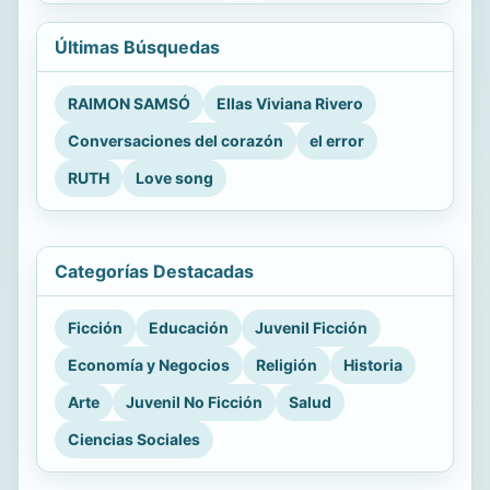
Últimas Búsquedas
RAIMON SAMSÓ
Ellas Viviana Rivero
Conversaciones del corazón
el error
RUTH
Love song
Categorías Destacadas
Ficción
Educación
Juvenil Ficción
Economía y Negocios
Religión
Historia
Arte
Juvenil No Ficción
Salud
Ciencias Sociales