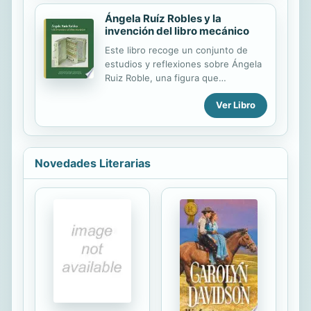
Ángela Ruíz Robles y la
invención del libro mecánico
Este libro recoge un conjunto de
estudios y reflexiones sobre Ángela
Ruiz Roble, una figura que
desgraciadamente es poco conocida.
Ver Libro
Esta inventora anticipó con sus
proyectos las prestaciones y diseño
de los soportes de lectura actuales.
Su principal deseo era facilitar el
aprendizaje a los estudiantes que
Novedades Literarias
tuvieron la oportunidad de
beneficiarse de su magisterio. Dicha
aspiración, unida a su afán por
educar de una manera menos
tradicional y más interactiva y a su
inusual comprensión del lenguaje del
futuro, propiciaron que, en los
difíciles años inmediatamente
posteriores a la Guerra...