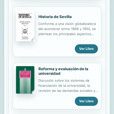
didáctica y el solucinario de los
mismos. Al final del libro hay un
vocabulario por capítulos traducido al
Historia de Sevilla
inglés, al francés y al alemán.
Conforme a una visión globalizadora
del acontecer entre 1868 y 1950, se
plantean los principales aspectos
socioeconómicos, políticos,
culturales y de vida cotidiana que
Ver Libro
caracterizaron a la capital hispalense
entre el triunfo de la “Gloriosa” y los
primeros años del franquismo.
Reforma y evaluación de la
universidad
Discusión sobre los sistemas de
financiación de la universidad, la
revisión de las demandas sociales y
de los criterios de acceso del
alumnado o bien los de selección y
Ver Libro
promoción del profesorado y otros
colectivos.