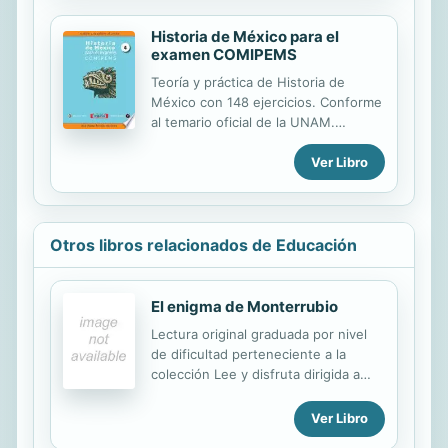
Historia de México para el
examen COMIPEMS
Teoría y práctica de Historia de
México con 148 ejercicios. Conforme
al temario oficial de la UNAM.
Escalables al celular, Tablet, laptop y
Ver Libro
PC.
Otros libros relacionados de Educación
El enigma de Monterrubio
Lectura original graduada por nivel
de dificultad perteneciente a la
colección Lee y disfruta dirigida a
estudiantes de español como lengua
extranjera. Detrás de cada lectura
Ver Libro
hay unos ejercicios de explotación