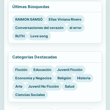
Últimas Búsquedas
RAIMON SAMSÓ
Ellas Viviana Rivero
Conversaciones del corazón
el error
RUTH
Love song
Categorías Destacadas
Ficción
Educación
Juvenil Ficción
Economía y Negocios
Religión
Historia
Arte
Juvenil No Ficción
Salud
Ciencias Sociales