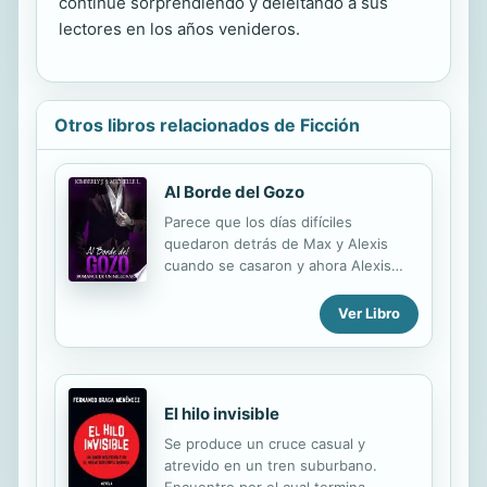
continúe sorprendiendo y deleitando a sus
lectores en los años venideros.
Otros libros relacionados de Ficción
Al Borde del Gozo
Parece que los días difíciles
quedaron detrás de Max y Alexis
cuando se casaron y ahora Alexis
espera su llegada de Alemania. Ella
decidió que hicieran su hogar en la
Ver Libro
mansión de Houston y dejar a Dallas
detrás de ellos. Todo es
espectacular ya que ella tiene un
secreto que ha mantenido oculto
El hilo invisible
mientras él ha estado fuera, y él está
más que complacido cuando ella e
Se produce un cruce casual y
Hilda revelan que hay otro Lane en
atrevido en un tren suburbano.
camino.
Encuentro por el cual termina