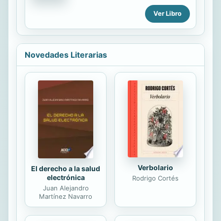
a 1918 desangró a Europa, para
grandes bosques y acantilados y
poner el foco en el atentado de
Ver Libro
cuya densa neblina parece no
Sarajevo, en las estrategias alemanas
abandonarlo nunca, su vida se viene
y...
abajo. Aunque todo eso cambia
cuando conoce a Evan, un misterioso
Novedades Literarias
y apuesto joven que siempre
aparece en los momentos y lugares
más insospechados y con el que
pronto entabla una gran amistad que
va mucho 'más allá'...
Verbolario
El derecho a la salud
electrónica
Rodrigo Cortés
Juan Alejandro
Martínez Navarro