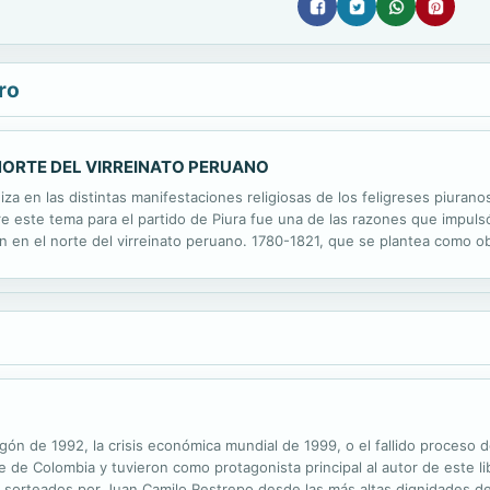
ro
 NORTE DEL VIRREINATO PERUANO
za en las distintas manifestaciones religiosas de los feligreses piuran
e este tema para el partido de Piura fue una de las razones que impul
 en el norte del virreinato peruano. 1780-1821, que se plantea como obj
ir el sacramento de la Extremaunción y aquellas que se desarrollan inm
pagón de 1992, la crisis económica mundial de 1999, o el fallido proces
e de Colombia y tuvieron como protagonista principal al autor de este l
, sorteados por Juan Camilo Restrepo desde las más altas dignidades de