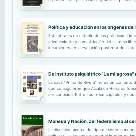
enseña cómo administrar crisis para minimiza
Política y educación en los orígenes d
Esta obra es un estudio de las prácticas e ide
advenimiento y consolidación del sistema liber
incursiones en la evolución posterior del siste
enseñanza secundaria (con las inevitables refer
De instituto psiquiátrico "La milagros
La base “Primo de Rivera” no es un conjunto d
que consiguieron que Alcalá de Henares fuese 
ser conocida. Entre sus trece capítulos y dos 
reconstrucción, los organismos que en él se est
Moneda y Nación. Del federalismo al c
La discusión acerca del tipo de sistema monet
político y las luchas de poder al interior de l