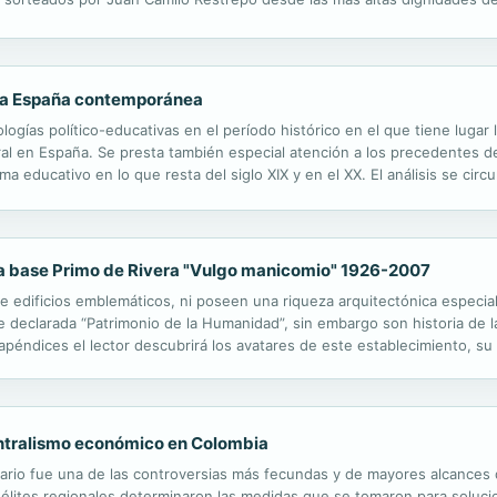
r los enormes daños que hubieran podido causar.
e la España contemporánea
ologías político-educativas en el período histórico en el que tiene lugar
al en España. Se presta también especial atención a los precedentes de f
ma educativo en lo que resta del siglo XIX y en el XX. El análisis se circ
encias a los niveles primario y universitario). ...
a" a base Primo de Rivera "Vulgo manicomio" 1926-2007
e edificios emblemáticos, ni poseen una riqueza arquitectónica especial
declarada “Patrimonio de la Humanidad”, sin embargo son historia de la
apéndices el lector descubrirá los avatares de este establecimiento, su
ablecieron, las unidades militares que lo utilizaron y las...
entralismo económico en Colombia
ario fue una de las controversias más fecundas y de mayores alcances d
as élites regionales determinaron las medidas que se tomaron para solucio